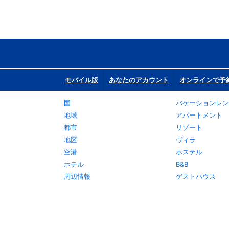
モバイル版
あなたのアカウント
オンラインで予
国
バケーションレン
地域
アパートメント
都市
リゾート
地区
ヴィラ
空港
ホステル
ホテル
B&B
周辺情報
ゲストハウス