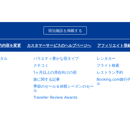
宿泊施設を掲載する
約内容を変更
カスタマーサービスのヘルプページへ
アフィリエイト登
タル
バラエティ豊かな宿タイプ
レンタカー
クチコミ
フライト検索
1ヶ月以上の滞在向けの宿
レストラン予約
旅に関する記事
Booking.com
ル
季節のセール＆休暇シーズンのセー
ル
Traveller Review Awards