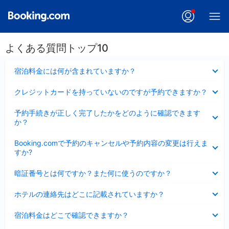
よくある質問トップ10
折
宿泊料金には何が含まれていますか？
り
た
折
クレジットカードを持っていないのですが予約できますか？
た
り
み
た
折
ま
予約手続きが正しく完了したかをどのように確認できます
た
り
し
か？
み
た
た
ま
た
折
し
Booking.comで予約のキャンセルや予約内容の変更は行えま
み
り
た
すか?
ま
た
し
た
折
た
暗証番号とは何ですか？また何に使うのですか？
み
り
ま
た
折
し
ホテルの連絡先はどこに記載されていますか？
た
り
た
み
た
折
ま
宿泊料金はどこで確認できますか？
た
り
し
み
た