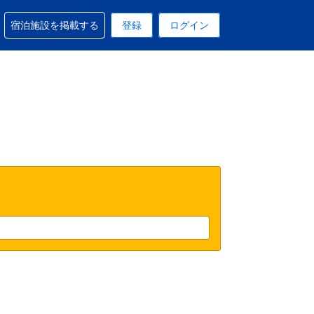
予約に関するサポートを受けられます
宿泊施設を掲載する
登録
ログイン
在選択中の表示通貨は円です
 現在選択中の言語は日本語です