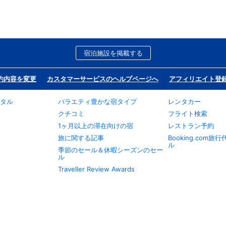
宿泊施設を掲載する
約内容を変更
カスタマーサービスのヘルプページへ
アフィリエイト登
タル
バラエティ豊かな宿タイプ
レンタカー
クチコミ
フライト検索
1ヶ月以上の滞在向けの宿
レストラン予約
旅に関する記事
Booking.com
ル
季節のセール＆休暇シーズンのセー
ル
Traveller Review Awards