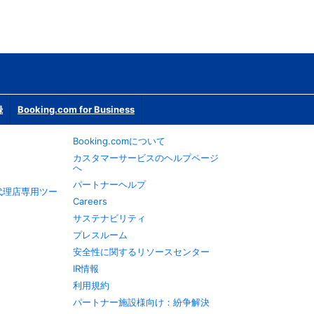
録
Booking.com for Business
Booking.comについて
カスタマーサービスのヘルプページ
へ
パートナーヘルプ
旅行代理店専用ツー
Careers
サステナビリティ
プレスルーム
安全性に関するリソースセンター
IR情報
利用規約
パートナー施設様向け：紛争解決