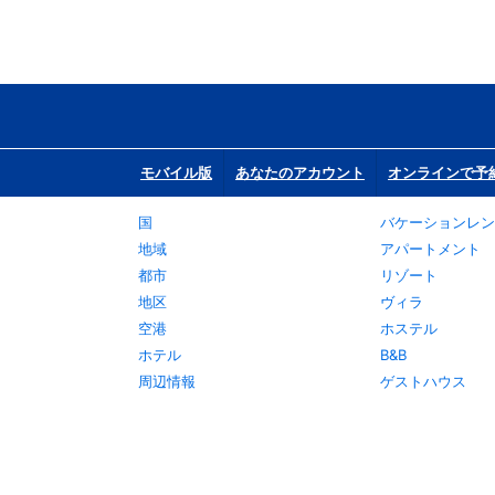
モバイル版
あなたのアカウント
オンラインで予
国
バケーションレン
地域
アパートメント
都市
リゾート
地区
ヴィラ
空港
ホステル
ホテル
B&B
周辺情報
ゲストハウス