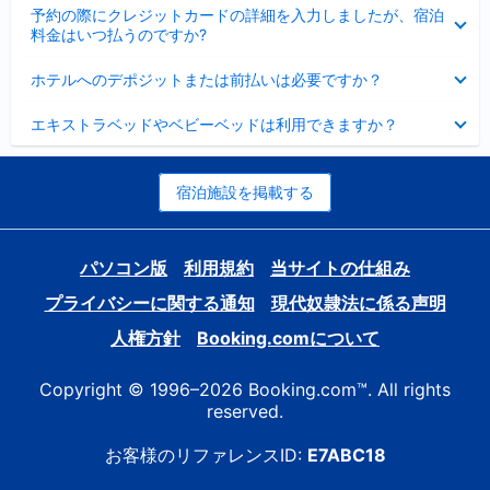
折
た
ま
予約の際にクレジットカードの詳細を入力しましたが、宿泊
た
り
し
料金はいつ払うのですか?
み
た
た
ま
た
折
し
ホテルへのデポジットまたは前払いは必要ですか？
み
り
た
ま
た
折
し
エキストラベッドやベビーベッドは利用できますか？
た
り
た
み
た
ま
た
し
み
宿泊施設を掲載する
た
ま
し
た
パソコン版
利用規約
当サイトの仕組み
プライバシーに関する通知
現代奴隷法に係る声明
人権方針
Booking.comについて
Copyright © 1996–2026 Booking.com™. All rights
reserved.
お客様のリファレンスID:
E7ABC18