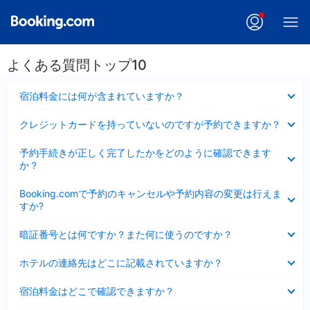
よくある質問トップ10
折
宿泊料金には何が含まれていますか？
り
た
折
クレジットカードを持っていないのですが予約できますか？
た
り
み
た
折
ま
予約手続きが正しく完了したかをどのように確認できます
た
り
し
か？
み
た
た
ま
た
折
し
Booking.comで予約のキャンセルや予約内容の変更は行えま
み
り
た
すか?
ま
た
し
た
折
た
暗証番号とは何ですか？また何に使うのですか？
み
り
ま
た
折
し
ホテルの連絡先はどこに記載されていますか？
た
り
た
み
た
折
ま
宿泊料金はどこで確認できますか？
た
り
し
み
た