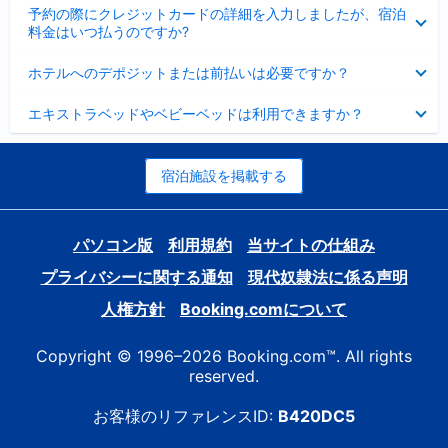
折
た
ま
予約の際にクレジットカードの詳細を入力しましたが、宿泊
た
り
し
料金はいつ払うのですか?
み
た
た
ま
た
折
し
ホテルへのデポジットまたは前払いは必要ですか？
み
り
た
ま
た
折
し
エキストラベッドやベビーベッドは利用できますか？
た
り
た
み
た
ま
た
し
み
宿泊施設を掲載する
た
ま
し
た
パソコン版
利用規約
当サイトの仕組み
プライバシーに関する通知
現代奴隷法に係る声明
人権方針
Booking.comについて
Copyright © 1996–2026 Booking.com™. All rights
reserved.
お客様のリファレンスID:
B420DC5