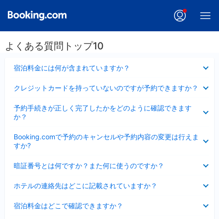
よくある質問トップ10
折
宿泊料金には何が含まれていますか？
り
た
折
クレジットカードを持っていないのですが予約できますか？
た
り
み
た
折
ま
予約手続きが正しく完了したかをどのように確認できます
た
り
し
か？
み
た
た
ま
た
折
し
Booking.comで予約のキャンセルや予約内容の変更は行えま
み
り
た
すか?
ま
た
し
た
折
た
暗証番号とは何ですか？また何に使うのですか？
み
り
ま
た
折
し
ホテルの連絡先はどこに記載されていますか？
た
り
た
み
た
折
ま
宿泊料金はどこで確認できますか？
た
り
し
み
た