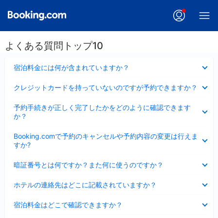
よくある質問トップ10
折
宿泊料金には何が含まれていますか？
り
た
折
クレジットカードを持っていないのですが予約できますか？
た
り
み
た
折
ま
予約手続きが正しく完了したかをどのように確認できます
た
り
し
か？
み
た
た
ま
た
折
し
Booking.comで予約のキャンセルや予約内容の変更は行えま
み
り
た
すか?
ま
た
し
た
折
た
暗証番号とは何ですか？また何に使うのですか？
み
り
ま
た
折
し
ホテルの連絡先はどこに記載されていますか？
た
り
た
み
た
折
ま
宿泊料金はどこで確認できますか？
た
り
し
み
た