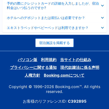
折
た
ま
予約の際にクレジットカードの詳細を入力しましたが、宿泊
た
り
し
料金はいつ払うのですか?
み
た
た
ま
た
折
し
ホテルへのデポジットまたは前払いは必要ですか？
み
り
た
ま
た
折
し
エキストラベッドやベビーベッドは利用できますか？
た
り
た
み
た
ま
た
し
み
宿泊施設を掲載する
た
ま
し
た
パソコン版
利用規約
当サイトの仕組み
プライバシーに関する通知
現代奴隷法に係る声明
人権方針
Booking.comについて
Copyright © 1996–2026 Booking.com™. All rights
reserved.
お客様のリファレンスID:
C392895