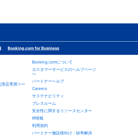
録
Booking.com for Business
Booking.comについて
カスタマーサービスのヘルプページ
へ
パートナーヘルプ
旅行代理店専用ツー
Careers
サステナビリティ
プレスルーム
安全性に関するリソースセンター
IR情報
利用規約
パートナー施設様向け：紛争解決