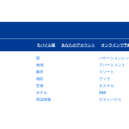
モバイル版
あなたのアカウント
オンラインで予
国
バケーションレン
地域
アパートメント
都市
リゾート
地区
ヴィラ
空港
ホステル
ホテル
B&B
周辺情報
ゲストハウス