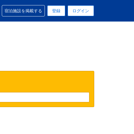
予約に関するサポートを受けられます
宿泊施設を掲載する
登録
ログイン
在選択中の表示通貨は円です
 現在選択中の言語は日本語です