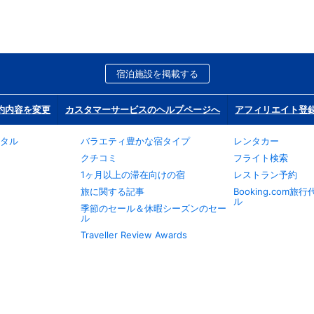
宿泊施設を掲載する
約内容を変更
カスタマーサービスのヘルプページへ
アフィリエイト登
タル
バラエティ豊かな宿タイプ
レンタカー
クチコミ
フライト検索
1ヶ月以上の滞在向けの宿
レストラン予約
旅に関する記事
Booking.com
ル
季節のセール＆休暇シーズンのセー
ル
Traveller Review Awards