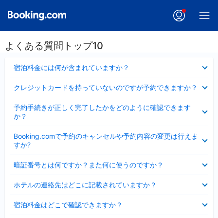
よくある質問トップ10
折
宿泊料金には何が含まれていますか？
り
た
折
クレジットカードを持っていないのですが予約できますか？
た
り
み
た
折
ま
予約手続きが正しく完了したかをどのように確認できます
た
り
し
か？
み
た
た
ま
た
折
し
Booking.comで予約のキャンセルや予約内容の変更は行えま
み
り
た
すか?
ま
た
し
た
折
た
暗証番号とは何ですか？また何に使うのですか？
み
り
ま
た
折
し
ホテルの連絡先はどこに記載されていますか？
た
り
た
み
た
折
ま
宿泊料金はどこで確認できますか？
た
り
し
み
た