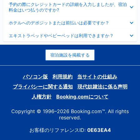
折
た
ま
予約の際にクレジットカードの詳細を入力しましたが、宿泊
た
り
し
料金はいつ払うのですか?
み
た
た
ま
た
折
し
ホテルへのデポジットまたは前払いは必要ですか？
み
り
た
ま
た
折
し
エキストラベッドやベビーベッドは利用できますか？
た
り
た
み
た
ま
た
し
み
宿泊施設を掲載する
た
ま
し
た
パソコン版
利用規約
当サイトの仕組み
プライバシーに関する通知
現代奴隷法に係る声明
人権方針
Booking.comについて
Copyright © 1996–2026 Booking.com™. All rights
reserved.
お客様のリファレンスID:
0E63EA4