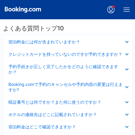
よくある質問トップ10
折
宿泊料金には何が含まれていますか？
り
た
折
クレジットカードを持っていないのですが予約できますか？
た
り
み
た
折
ま
予約手続きが正しく完了したかをどのように確認できます
た
り
し
か？
み
た
た
ま
た
折
し
Booking.comで予約のキャンセルや予約内容の変更は行えま
み
り
た
すか?
ま
た
し
た
折
た
暗証番号とは何ですか？また何に使うのですか？
み
り
ま
た
折
し
ホテルの連絡先はどこに記載されていますか？
た
り
た
み
た
折
ま
宿泊料金はどこで確認できますか？
た
り
し
み
た