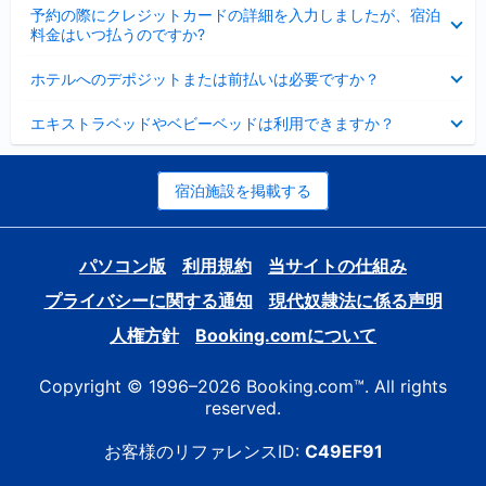
折
た
ま
予約の際にクレジットカードの詳細を入力しましたが、宿泊
た
り
し
料金はいつ払うのですか?
み
た
た
ま
た
折
し
ホテルへのデポジットまたは前払いは必要ですか？
み
り
た
ま
た
折
し
エキストラベッドやベビーベッドは利用できますか？
た
り
た
み
た
ま
た
し
み
宿泊施設を掲載する
た
ま
し
た
パソコン版
利用規約
当サイトの仕組み
プライバシーに関する通知
現代奴隷法に係る声明
人権方針
Booking.comについて
Copyright © 1996–2026 Booking.com™. All rights
reserved.
お客様のリファレンスID:
C49EF91