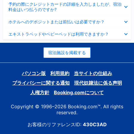
折
た
ま
予約の際にクレジットカードの詳細を入力しましたが、宿泊
た
り
し
料金はいつ払うのですか?
み
た
た
ま
た
折
し
ホテルへのデポジットまたは前払いは必要ですか？
み
り
た
ま
た
折
し
エキストラベッドやベビーベッドは利用できますか？
た
り
た
み
た
ま
た
し
み
宿泊施設を掲載する
た
ま
し
た
パソコン版
利用規約
当サイトの仕組み
プライバシーに関する通知
現代奴隷法に係る声明
人権方針
Booking.comについて
Copyright © 1996–2026 Booking.com™. All rights
reserved.
お客様のリファレンスID:
430C3AD