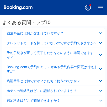
よくある質問トップ10
折
宿泊料金には何が含まれていますか？
り
た
折
クレジットカードを持っていないのですが予約できますか？
た
り
み
た
折
ま
予約手続きが正しく完了したかをどのように確認できます
た
り
し
か？
み
た
た
ま
た
折
し
Booking.comで予約のキャンセルや予約内容の変更は行えま
み
り
た
すか?
ま
た
し
た
折
た
暗証番号とは何ですか？また何に使うのですか？
み
り
ま
た
折
し
ホテルの連絡先はどこに記載されていますか？
た
り
た
み
た
折
ま
宿泊料金はどこで確認できますか？
た
り
し
み
た