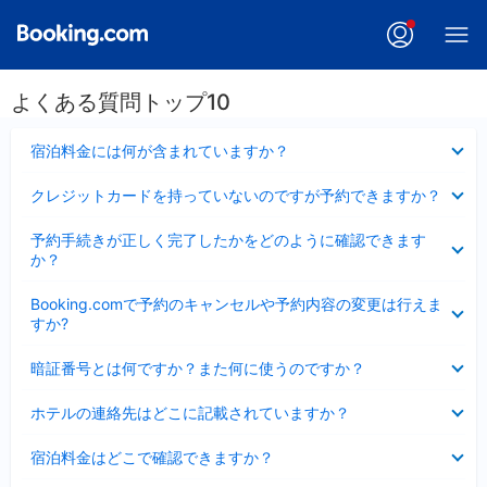
よくある質問トップ10
折
宿泊料金には何が含まれていますか？
り
た
折
クレジットカードを持っていないのですが予約できますか？
た
り
み
た
折
ま
予約手続きが正しく完了したかをどのように確認できます
た
り
し
か？
み
た
た
ま
た
折
し
Booking.comで予約のキャンセルや予約内容の変更は行えま
み
り
た
すか?
ま
た
し
た
折
た
暗証番号とは何ですか？また何に使うのですか？
み
り
ま
た
折
し
ホテルの連絡先はどこに記載されていますか？
た
り
た
み
た
折
ま
宿泊料金はどこで確認できますか？
た
り
し
み
た