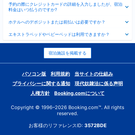
折
た
ま
予約の際にクレジットカードの詳細を入力しましたが、宿泊
た
り
し
料金はいつ払うのですか?
み
た
た
ま
た
折
し
ホテルへのデポジットまたは前払いは必要ですか？
み
り
た
ま
た
折
し
エキストラベッドやベビーベッドは利用できますか？
た
り
た
み
た
ま
た
し
み
宿泊施設を掲載する
た
ま
し
た
パソコン版
利用規約
当サイトの仕組み
プライバシーに関する通知
現代奴隷法に係る声明
人権方針
Booking.comについて
Copyright © 1996–2026 Booking.com™. All rights
reserved.
お客様のリファレンスID:
3572BDE