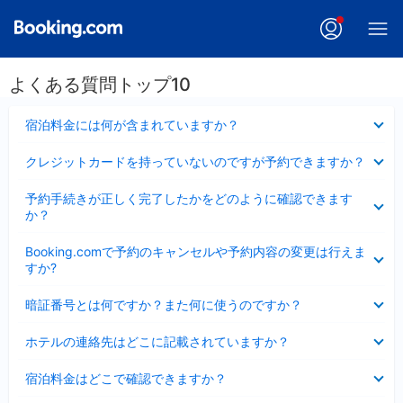
よくある質問トップ10
折
宿泊料金には何が含まれていますか？
り
た
折
クレジットカードを持っていないのですが予約できますか？
た
り
み
た
折
ま
予約手続きが正しく完了したかをどのように確認できます
た
り
し
か？
み
た
た
ま
た
折
し
Booking.comで予約のキャンセルや予約内容の変更は行えま
み
り
た
すか?
ま
た
し
た
折
た
暗証番号とは何ですか？また何に使うのですか？
み
り
ま
た
折
し
ホテルの連絡先はどこに記載されていますか？
た
り
た
み
た
折
ま
宿泊料金はどこで確認できますか？
た
り
し
み
た