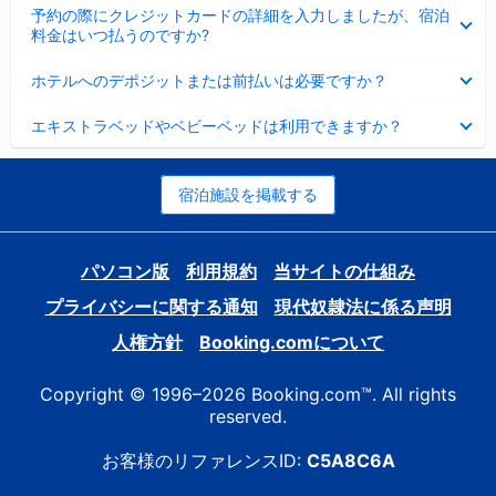
折
た
ま
予約の際にクレジットカードの詳細を入力しましたが、宿泊
た
り
し
料金はいつ払うのですか?
み
た
た
ま
た
折
し
ホテルへのデポジットまたは前払いは必要ですか？
み
り
た
ま
た
折
し
エキストラベッドやベビーベッドは利用できますか？
た
り
た
み
た
ま
た
し
み
宿泊施設を掲載する
た
ま
し
た
パソコン版
利用規約
当サイトの仕組み
プライバシーに関する通知
現代奴隷法に係る声明
人権方針
Booking.comについて
Copyright © 1996–2026 Booking.com™. All rights
reserved.
お客様のリファレンスID:
C5A8C6A