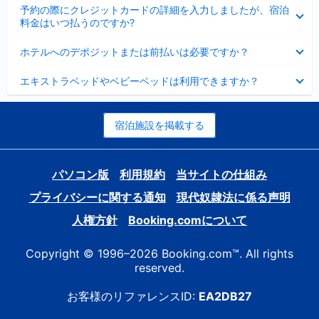
折
た
ま
予約の際にクレジットカードの詳細を入力しましたが、宿泊
た
り
し
料金はいつ払うのですか?
み
た
た
ま
た
折
し
ホテルへのデポジットまたは前払いは必要ですか？
み
り
た
ま
た
折
し
エキストラベッドやベビーベッドは利用できますか？
た
り
た
み
た
ま
た
し
み
宿泊施設を掲載する
た
ま
し
た
パソコン版
利用規約
当サイトの仕組み
プライバシーに関する通知
現代奴隷法に係る声明
人権方針
Booking.comについて
Copyright © 1996–2026 Booking.com™. All rights
reserved.
お客様のリファレンスID:
EA2DB27