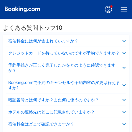
よくある質問トップ10
折
宿泊料金には何が含まれていますか？
り
た
折
クレジットカードを持っていないのですが予約できますか？
た
り
み
た
折
ま
予約手続きが正しく完了したかをどのように確認できます
た
り
し
か？
み
た
た
ま
た
折
し
Booking.comで予約のキャンセルや予約内容の変更は行えま
み
り
た
すか?
ま
た
し
た
折
た
暗証番号とは何ですか？また何に使うのですか？
み
り
ま
た
折
し
ホテルの連絡先はどこに記載されていますか？
た
り
た
み
た
折
ま
宿泊料金はどこで確認できますか？
た
り
し
み
た