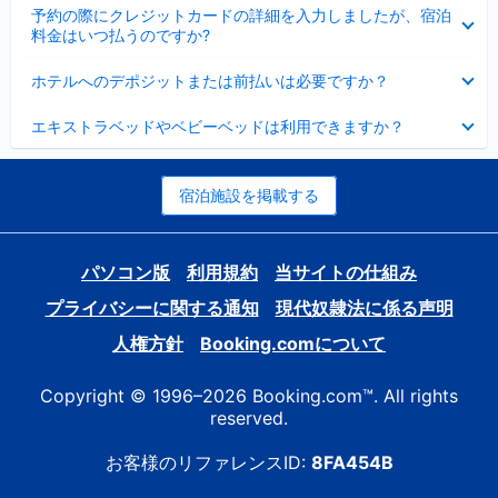
折
た
ま
予約の際にクレジットカードの詳細を入力しましたが、宿泊
た
り
し
料金はいつ払うのですか?
み
た
た
ま
た
折
し
ホテルへのデポジットまたは前払いは必要ですか？
み
り
た
ま
た
折
し
エキストラベッドやベビーベッドは利用できますか？
た
り
た
み
た
ま
た
し
み
宿泊施設を掲載する
た
ま
し
た
パソコン版
利用規約
当サイトの仕組み
プライバシーに関する通知
現代奴隷法に係る声明
人権方針
Booking.comについて
Copyright © 1996–2026 Booking.com™. All rights
reserved.
お客様のリファレンスID:
8FA454B