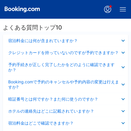
よくある質問トップ10
折
宿泊料金には何が含まれていますか？
り
た
折
クレジットカードを持っていないのですが予約できますか？
た
り
み
た
折
ま
予約手続きが正しく完了したかをどのように確認できます
た
り
し
か？
み
た
た
ま
た
折
し
Booking.comで予約のキャンセルや予約内容の変更は行えま
み
り
た
すか?
ま
た
し
た
折
た
暗証番号とは何ですか？また何に使うのですか？
み
り
ま
た
折
し
ホテルの連絡先はどこに記載されていますか？
た
り
た
み
た
折
ま
宿泊料金はどこで確認できますか？
た
り
し
み
た