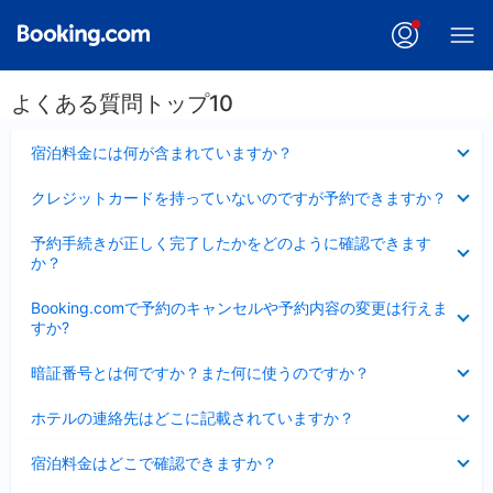
よくある質問トップ10
折
宿泊料金には何が含まれていますか？
り
た
折
クレジットカードを持っていないのですが予約できますか？
た
り
み
た
折
ま
予約手続きが正しく完了したかをどのように確認できます
た
り
し
か？
み
た
た
ま
た
折
し
Booking.comで予約のキャンセルや予約内容の変更は行えま
み
り
た
すか?
ま
た
し
た
折
た
暗証番号とは何ですか？また何に使うのですか？
み
り
ま
た
折
し
ホテルの連絡先はどこに記載されていますか？
た
り
た
み
た
折
ま
宿泊料金はどこで確認できますか？
た
り
し
み
た