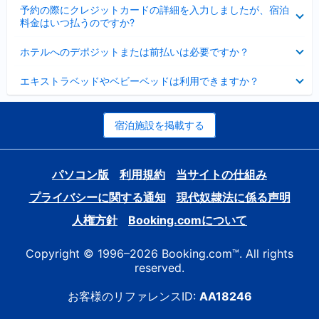
折
た
ま
予約の際にクレジットカードの詳細を入力しましたが、宿泊
た
り
し
料金はいつ払うのですか?
み
た
た
ま
た
折
し
ホテルへのデポジットまたは前払いは必要ですか？
み
り
た
ま
た
折
し
エキストラベッドやベビーベッドは利用できますか？
た
り
た
み
た
ま
た
し
み
宿泊施設を掲載する
た
ま
し
た
パソコン版
利用規約
当サイトの仕組み
プライバシーに関する通知
現代奴隷法に係る声明
人権方針
Booking.comについて
Copyright © 1996–2026 Booking.com™. All rights
reserved.
お客様のリファレンスID:
AA18246