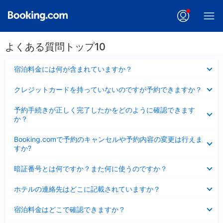
よくある質問トップ10
折
宿泊料金には何が含まれていますか？
り
た
折
クレジットカードを持っていないのですが予約できますか？
た
り
み
た
折
ま
予約手続きが正しく完了したかをどのように確認できます
た
り
し
か？
み
た
た
ま
た
折
し
Booking.comで予約のキャンセルや予約内容の変更は行えま
み
り
た
すか?
ま
た
し
た
折
た
暗証番号とは何ですか？また何に使うのですか？
み
り
ま
た
折
し
ホテルの連絡先はどこに記載されていますか？
た
り
た
み
た
折
ま
宿泊料金はどこで確認できますか？
た
り
し
み
た