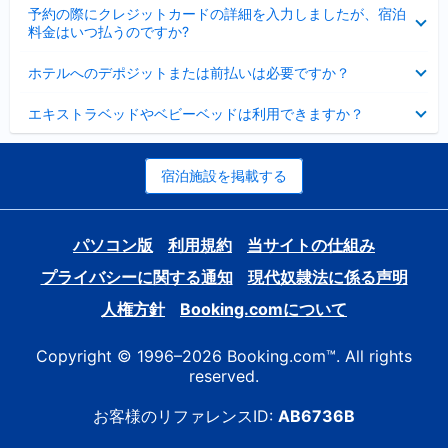
折
た
ま
予約の際にクレジットカードの詳細を入力しましたが、宿泊
た
り
し
料金はいつ払うのですか?
み
た
た
ま
た
折
し
ホテルへのデポジットまたは前払いは必要ですか？
み
り
た
ま
た
折
し
エキストラベッドやベビーベッドは利用できますか？
た
り
た
み
た
ま
た
し
み
宿泊施設を掲載する
た
ま
し
た
パソコン版
利用規約
当サイトの仕組み
プライバシーに関する通知
現代奴隷法に係る声明
人権方針
Booking.comについて
Copyright © 1996–2026 Booking.com™. All rights
reserved.
お客様のリファレンスID:
AB6736B