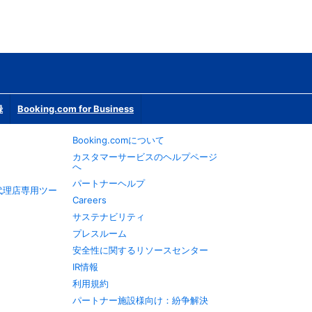
録
Booking.com for Business
Booking.comについて
カスタマーサービスのヘルプページ
へ
パートナーヘルプ
旅行代理店専用ツー
Careers
サステナビリティ
プレスルーム
安全性に関するリソースセンター
IR情報
利用規約
パートナー施設様向け：紛争解決