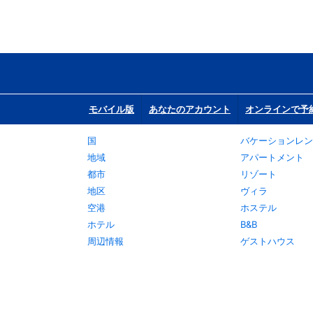
モバイル版
あなたのアカウント
オンラインで予
国
バケーションレン
地域
アパートメント
都市
リゾート
地区
ヴィラ
空港
ホステル
ホテル
B&B
周辺情報
ゲストハウス