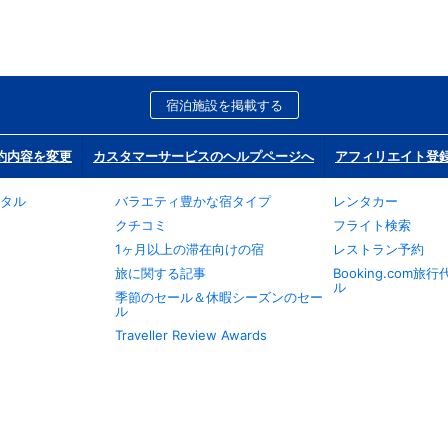
宿泊施設を掲載する
約内容を変更
カスタマーサービスのヘルプページへ
アフィリエイト登
タル
バラエティ豊かな宿タイプ
レンタカー
クチコミ
フライト検索
1ヶ月以上の滞在向けの宿
レストラン予約
旅に関する記事
Booking.com
ル
季節のセール＆休暇シーズンのセー
ル
Traveller Review Awards