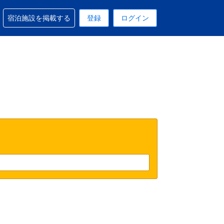
予約に関するサポートを受けられます
宿泊施設を掲載する
登録
ログイン
在選択中の表示通貨はUSドルです
 現在選択中の言語は日本語です