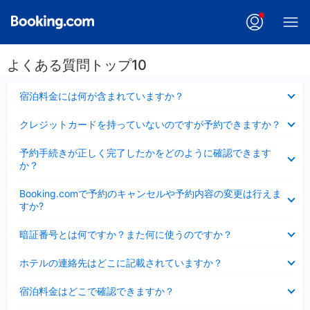
よくある質問トップ10
折
宿泊料金には何が含まれていますか？
り
た
折
クレジットカードを持っていないのですが予約できますか？
た
り
み
た
折
ま
予約手続きが正しく完了したかをどのように確認できます
た
り
し
か？
み
た
た
ま
た
折
し
Booking.comで予約のキャンセルや予約内容の変更は行えま
み
り
た
すか?
ま
た
し
た
折
た
暗証番号とは何ですか？また何に使うのですか？
み
り
ま
た
折
し
ホテルの連絡先はどこに記載されていますか？
た
り
た
み
た
折
ま
宿泊料金はどこで確認できますか？
た
り
し
み
た