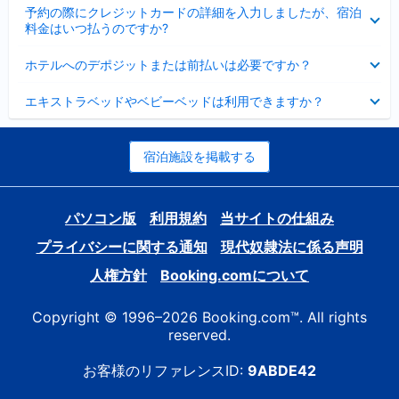
折
た
ま
予約の際にクレジットカードの詳細を入力しましたが、宿泊
た
り
し
料金はいつ払うのですか?
み
た
た
ま
た
折
し
ホテルへのデポジットまたは前払いは必要ですか？
み
り
た
ま
た
折
し
エキストラベッドやベビーベッドは利用できますか？
た
り
た
み
た
ま
た
し
み
宿泊施設を掲載する
た
ま
し
た
パソコン版
利用規約
当サイトの仕組み
プライバシーに関する通知
現代奴隷法に係る声明
人権方針
Booking.comについて
Copyright © 1996–2026 Booking.com™. All rights
reserved.
お客様のリファレンスID:
9ABDE42