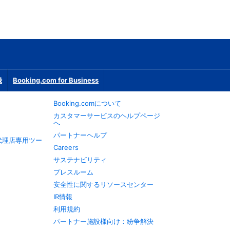
録
Booking.com for Business
Booking.comについて
カスタマーサービスのヘルプページ
へ
パートナーヘルプ
旅行代理店専用ツー
Careers
サステナビリティ
プレスルーム
安全性に関するリソースセンター
IR情報
利用規約
パートナー施設様向け：紛争解決