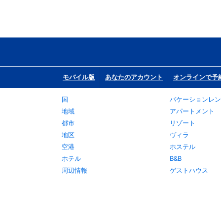
モバイル版
あなたのアカウント
オンラインで予
国
バケーションレン
地域
アパートメント
都市
リゾート
地区
ヴィラ
空港
ホステル
ホテル
B&B
周辺情報
ゲストハウス