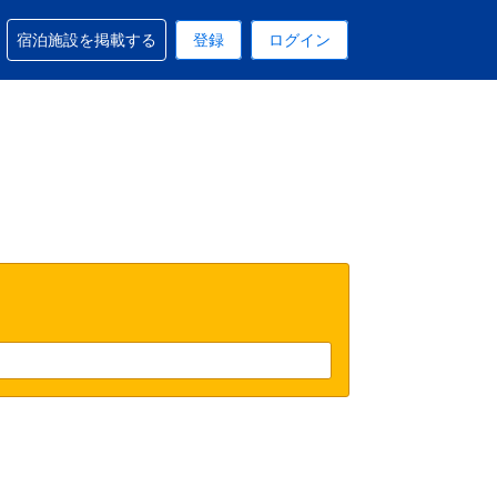
予約に関するサポートを受けられます
宿泊施設を掲載する
登録
ログイン
在選択中の表示通貨はUSドルです
 現在選択中の言語は日本語です