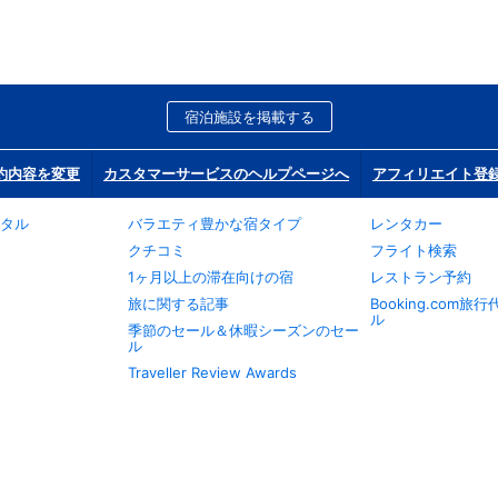
宿泊施設を掲載する
約内容を変更
カスタマーサービスのヘルプページへ
アフィリエイト登
タル
バラエティ豊かな宿タイプ
レンタカー
クチコミ
フライト検索
1ヶ月以上の滞在向けの宿
レストラン予約
旅に関する記事
Booking.com
ル
季節のセール＆休暇シーズンのセー
ル
Traveller Review Awards