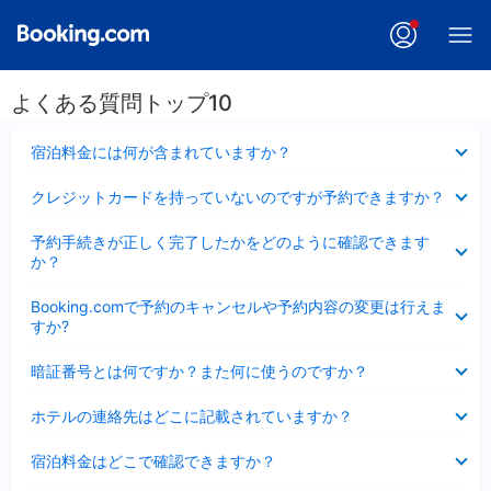
よくある質問トップ10
折
宿泊料金には何が含まれていますか？
り
た
折
クレジットカードを持っていないのですが予約できますか？
た
り
み
た
折
ま
予約手続きが正しく完了したかをどのように確認できます
た
り
し
か？
み
た
た
ま
た
折
し
Booking.comで予約のキャンセルや予約内容の変更は行えま
み
り
た
すか?
ま
た
し
た
折
た
暗証番号とは何ですか？また何に使うのですか？
み
り
ま
た
折
し
ホテルの連絡先はどこに記載されていますか？
た
り
た
み
た
折
ま
宿泊料金はどこで確認できますか？
た
り
し
み
た