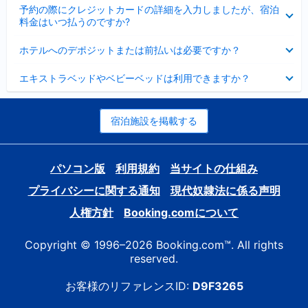
折
た
ま
予約の際にクレジットカードの詳細を入力しましたが、宿泊
た
り
し
料金はいつ払うのですか?
み
た
た
ま
た
折
し
ホテルへのデポジットまたは前払いは必要ですか？
み
り
た
ま
た
折
し
エキストラベッドやベビーベッドは利用できますか？
た
り
た
み
た
ま
た
し
み
宿泊施設を掲載する
た
ま
し
た
パソコン版
利用規約
当サイトの仕組み
プライバシーに関する通知
現代奴隷法に係る声明
人権方針
Booking.comについて
Copyright © 1996–2026 Booking.com™. All rights
reserved.
お客様のリファレンスID:
D9F3265