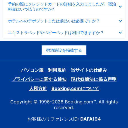
折
た
ま
予約の際にクレジットカードの詳細を入力しましたが、宿泊
た
り
し
料金はいつ払うのですか?
み
た
た
ま
た
折
し
ホテルへのデポジットまたは前払いは必要ですか？
み
り
た
ま
た
折
し
エキストラベッドやベビーベッドは利用できますか？
た
り
た
み
た
ま
た
し
み
宿泊施設を掲載する
た
ま
し
た
パソコン版
利用規約
当サイトの仕組み
プライバシーに関する通知
現代奴隷法に係る声明
人権方針
Booking.comについて
Copyright © 1996–2026 Booking.com™. All rights
reserved.
お客様のリファレンスID:
DAFA194