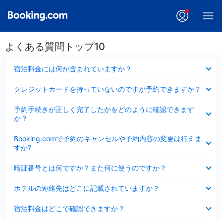
よくある質問トップ10
折
宿泊料金には何が含まれていますか？
り
た
折
クレジットカードを持っていないのですが予約できますか？
た
り
み
た
折
ま
予約手続きが正しく完了したかをどのように確認できます
た
り
し
か？
み
た
た
ま
た
折
し
Booking.comで予約のキャンセルや予約内容の変更は行えま
み
り
た
すか?
ま
た
し
た
折
た
暗証番号とは何ですか？また何に使うのですか？
み
り
ま
た
折
し
ホテルの連絡先はどこに記載されていますか？
た
り
た
み
た
折
ま
宿泊料金はどこで確認できますか？
た
り
し
み
た