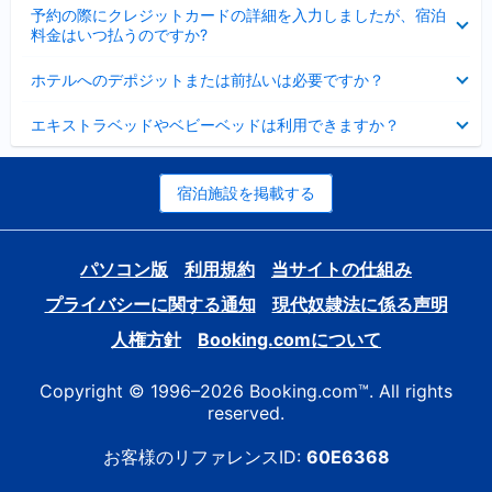
折
た
ま
予約の際にクレジットカードの詳細を入力しましたが、宿泊
た
り
し
料金はいつ払うのですか?
み
た
た
ま
た
折
し
ホテルへのデポジットまたは前払いは必要ですか？
み
り
た
ま
た
折
し
エキストラベッドやベビーベッドは利用できますか？
た
り
た
み
た
ま
た
し
み
宿泊施設を掲載する
た
ま
し
た
パソコン版
利用規約
当サイトの仕組み
プライバシーに関する通知
現代奴隷法に係る声明
人権方針
Booking.comについて
Copyright © 1996–2026 Booking.com™. All rights
reserved.
お客様のリファレンスID:
60E6368