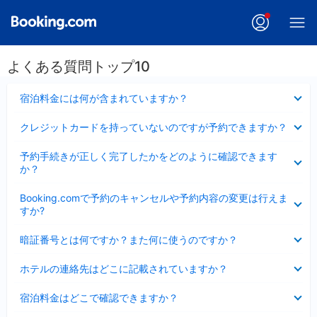
よくある質問トップ10
折
宿泊料金には何が含まれていますか？
り
た
折
クレジットカードを持っていないのですが予約できますか？
た
り
み
た
折
ま
予約手続きが正しく完了したかをどのように確認できます
た
り
し
か？
み
た
た
ま
た
折
し
Booking.comで予約のキャンセルや予約内容の変更は行えま
み
り
た
すか?
ま
た
し
た
折
た
暗証番号とは何ですか？また何に使うのですか？
み
り
ま
た
折
し
ホテルの連絡先はどこに記載されていますか？
た
り
た
み
た
折
ま
宿泊料金はどこで確認できますか？
た
り
し
み
た