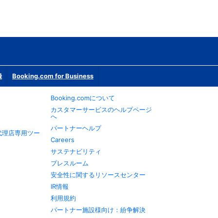
録
Booking.com for Business
Booking.comについて
カスタマーサービスのヘルプページ
へ
パートナーヘルプ
旅行代理店専用ツー
Careers
サステナビリティ
プレスルーム
安全性に関するリソースセンター
IR情報
利用規約
パートナー施設様向け：紛争解決