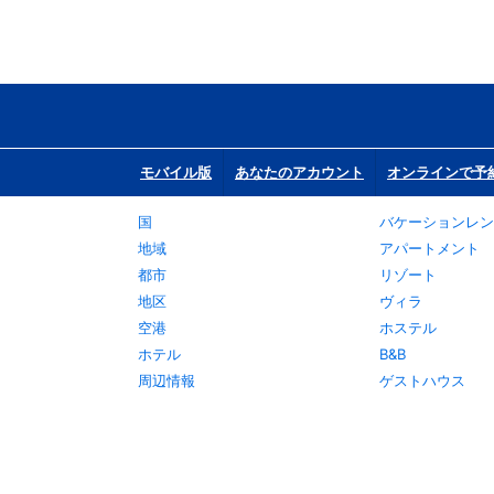
モバイル版
あなたのアカウント
オンラインで予
国
バケーションレン
地域
アパートメント
都市
リゾート
地区
ヴィラ
空港
ホステル
ホテル
B&B
周辺情報
ゲストハウス