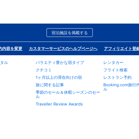
宿泊施設を掲載する
約内容を変更
カスタマーサービスのヘルプページへ
アフィリエイト登
タル
バラエティ豊かな宿タイプ
レンタカー
クチコミ
フライト検索
1ヶ月以上の滞在向けの宿
レストラン予約
旅に関する記事
Booking.com
ル
季節のセール＆休暇シーズンのセー
ル
Traveller Review Awards