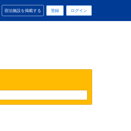
予約に関するサポートを受けられます
宿泊施設を掲載する
登録
ログイン
在選択中の表示通貨は円です
 現在選択中の言語は日本語です