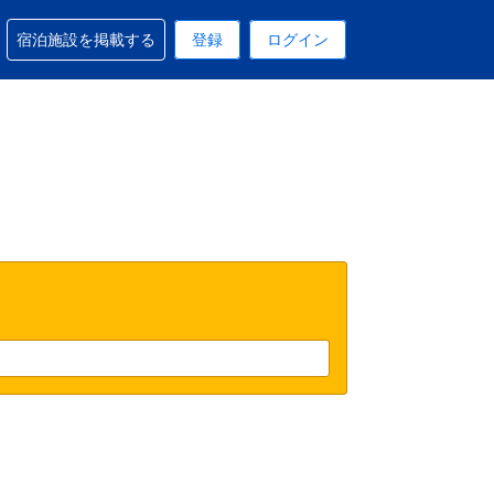
予約に関するサポートを受けられます
宿泊施設を掲載する
登録
ログイン
在選択中の表示通貨は円です
 現在選択中の言語は日本語です