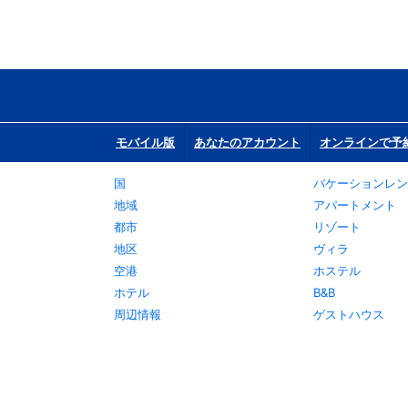
モバイル版
あなたのアカウント
オンラインで予
国
バケーションレン
地域
アパートメント
都市
リゾート
地区
ヴィラ
空港
ホステル
ホテル
B&B
周辺情報
ゲストハウス