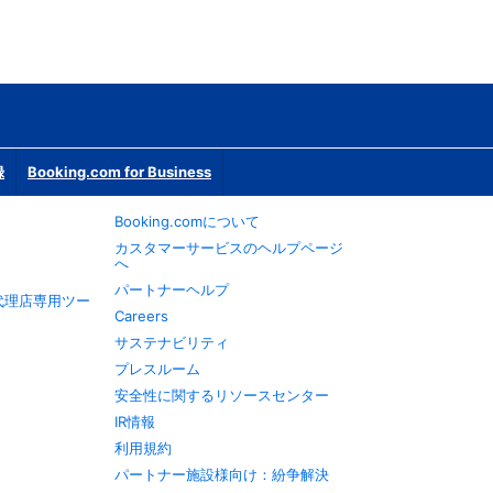
録
Booking.com for Business
Booking.comについて
カスタマーサービスのヘルプページ
へ
パートナーヘルプ
旅行代理店専用ツー
Careers
サステナビリティ
プレスルーム
安全性に関するリソースセンター
IR情報
利用規約
パートナー施設様向け：紛争解決