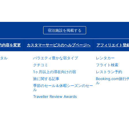
宿泊施設を掲載する
約内容を変更
カスタマーサービスのヘルプページへ
アフィリエイト登
タル
バラエティ豊かな宿タイプ
レンタカー
クチコミ
フライト検索
1ヶ月以上の滞在向けの宿
レストラン予約
旅に関する記事
Booking.com
ル
季節のセール＆休暇シーズンのセー
ル
Traveller Review Awards