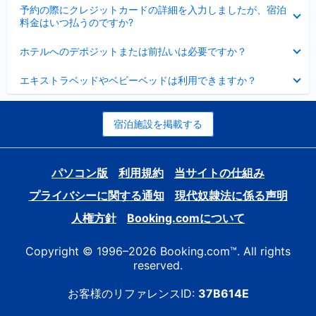
折
た
ま
予約の際にクレジットカードの詳細を入力しましたが、宿泊
た
り
し
料金はいつ払うのですか?
み
た
た
ま
た
折
し
ホテルへのデポジットまたは前払いは必要ですか？
み
り
た
ま
た
折
し
エキストラベッドやベビーベッドは利用できますか？
た
り
た
み
た
ま
た
し
み
宿泊施設を掲載する
た
ま
し
た
パソコン版
利用規約
当サイトの仕組み
プライバシーに関する通知
現代奴隷法に係る声明
人権方針
Booking.comについて
Copyright © 1996–2026 Booking.com™. All rights
reserved.
お客様のリファレンスID:
37B614E