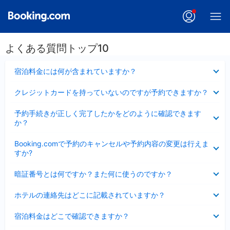
よくある質問トップ10
折
宿泊料金には何が含まれていますか？
り
た
折
クレジットカードを持っていないのですが予約できますか？
た
り
み
た
折
ま
予約手続きが正しく完了したかをどのように確認できます
た
り
し
か？
み
た
た
ま
た
折
し
Booking.comで予約のキャンセルや予約内容の変更は行えま
み
り
た
すか?
ま
た
し
た
折
た
暗証番号とは何ですか？また何に使うのですか？
み
り
ま
た
折
し
ホテルの連絡先はどこに記載されていますか？
た
り
た
み
た
折
ま
宿泊料金はどこで確認できますか？
た
り
し
み
た