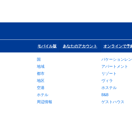
モバイル版
あなたのアカウント
オンラインで予
国
バケーションレン
地域
アパートメント
都市
リゾート
地区
ヴィラ
空港
ホステル
ホテル
B&B
周辺情報
ゲストハウス