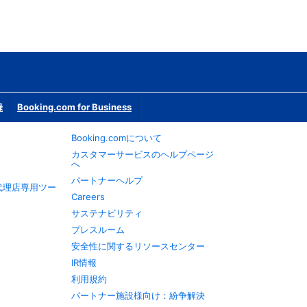
録
Booking.com for Business
Booking.comについて
カスタマーサービスのヘルプページ
へ
パートナーヘルプ
旅行代理店専用ツー
Careers
サステナビリティ
プレスルーム
安全性に関するリソースセンター
IR情報
利用規約
パートナー施設様向け：紛争解決