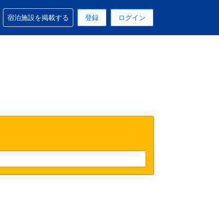
予約に関するサポートを受けられます
宿泊施設を掲載する
登録
ログイン
在選択中の表示通貨は円です
 現在選択中の言語は日本語です