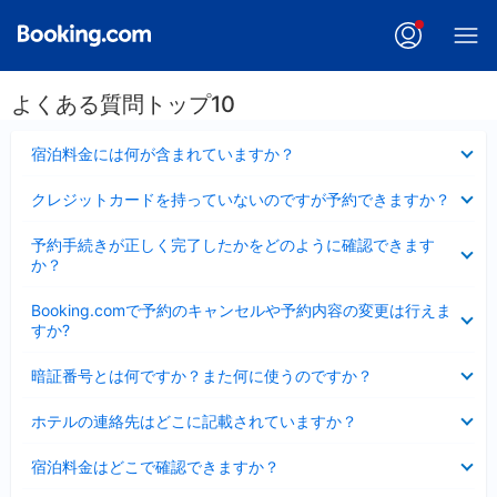
よくある質問トップ10
折
宿泊料金には何が含まれていますか？
り
た
折
クレジットカードを持っていないのですが予約できますか？
た
り
み
た
折
ま
予約手続きが正しく完了したかをどのように確認できます
た
り
し
か？
み
た
た
ま
た
折
し
Booking.comで予約のキャンセルや予約内容の変更は行えま
み
り
た
すか?
ま
た
し
た
折
た
暗証番号とは何ですか？また何に使うのですか？
み
り
ま
た
折
し
ホテルの連絡先はどこに記載されていますか？
た
り
た
み
た
折
ま
宿泊料金はどこで確認できますか？
た
り
し
み
た