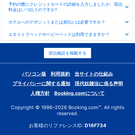
折
た
ま
予約の際にクレジットカードの詳細を入力しましたが、宿泊
た
り
し
料金はいつ払うのですか?
み
た
た
ま
た
折
し
ホテルへのデポジットまたは前払いは必要ですか？
み
り
た
ま
た
折
し
エキストラベッドやベビーベッドは利用できますか？
た
り
た
み
た
ま
た
し
み
宿泊施設を掲載する
た
ま
し
た
パソコン版
利用規約
当サイトの仕組み
プライバシーに関する通知
現代奴隷法に係る声明
人権方針
Booking.comについて
Copyright © 1996–2026 Booking.com™. All rights
reserved.
お客様のリファレンスID:
D16F734