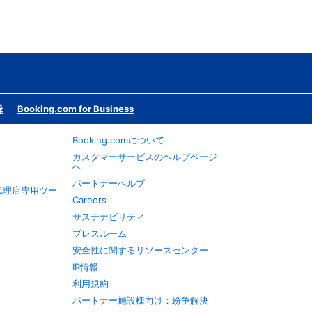
録
Booking.com for Business
Booking.comについて
カスタマーサービスのヘルプページ
へ
パートナーヘルプ
旅行代理店専用ツー
Careers
サステナビリティ
プレスルーム
安全性に関するリソースセンター
IR情報
利用規約
パートナー施設様向け：紛争解決