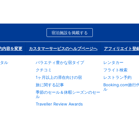
宿泊施設を掲載する
約内容を変更
カスタマーサービスのヘルプページへ
アフィリエイト登
タル
バラエティ豊かな宿タイプ
レンタカー
クチコミ
フライト検索
1ヶ月以上の滞在向けの宿
レストラン予約
旅に関する記事
Booking.com
ル
季節のセール＆休暇シーズンのセー
ル
Traveller Review Awards