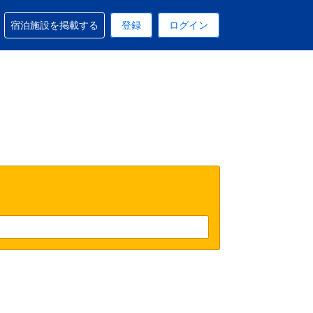
予約に関するサポートを受けられます
宿泊施設を掲載する
登録
ログイン
在選択中の表示通貨は円です
 現在選択中の言語は日本語です