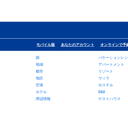
モバイル版
あなたのアカウント
オンラインで予
国
バケーションレン
地域
アパートメント
都市
リゾート
地区
ヴィラ
空港
ホステル
ホテル
B&B
周辺情報
ゲストハウス