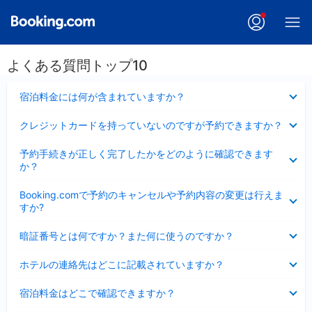
よくある質問トップ10
折
宿泊料金には何が含まれていますか？
り
た
折
クレジットカードを持っていないのですが予約できますか？
た
り
み
た
折
ま
予約手続きが正しく完了したかをどのように確認できます
た
り
し
か？
み
た
た
ま
た
折
し
Booking.comで予約のキャンセルや予約内容の変更は行えま
み
り
た
すか?
ま
た
し
た
折
た
暗証番号とは何ですか？また何に使うのですか？
み
り
ま
た
折
し
ホテルの連絡先はどこに記載されていますか？
た
り
た
み
た
折
ま
宿泊料金はどこで確認できますか？
た
り
し
み
た