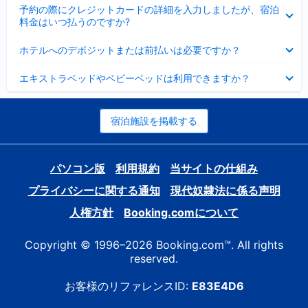
折
た
ま
予約の際にクレジットカードの詳細を入力しましたが、宿泊
た
り
し
料金はいつ払うのですか?
み
た
た
ま
た
折
し
ホテルへのデポジットまたは前払いは必要ですか？
み
り
た
ま
た
折
し
エキストラベッドやベビーベッドは利用できますか？
た
り
た
み
た
ま
た
し
み
宿泊施設を掲載する
た
ま
し
た
パソコン版
利用規約
当サイトの仕組み
プライバシーに関する通知
現代奴隷法に係る声明
人権方針
Booking.comについて
Copyright © 1996–2026 Booking.com™. All rights
reserved.
お客様のリファレンスID:
E83E4D6