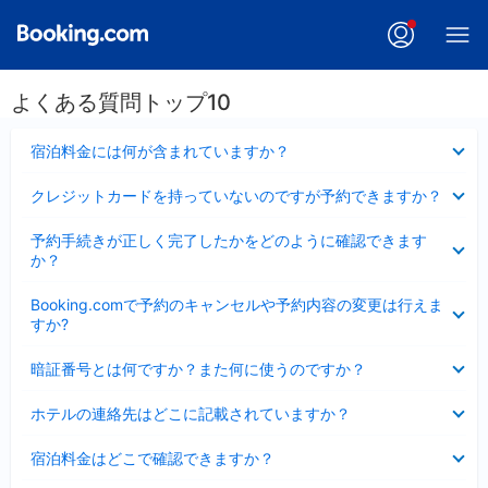
よくある質問トップ10
折
宿泊料金には何が含まれていますか？
り
た
折
クレジットカードを持っていないのですが予約できますか？
た
り
み
た
折
ま
予約手続きが正しく完了したかをどのように確認できます
た
り
し
か？
み
た
た
ま
た
折
し
Booking.comで予約のキャンセルや予約内容の変更は行えま
み
り
た
すか?
ま
た
し
た
折
た
暗証番号とは何ですか？また何に使うのですか？
み
り
ま
た
折
し
ホテルの連絡先はどこに記載されていますか？
た
り
た
み
た
折
ま
宿泊料金はどこで確認できますか？
た
り
し
み
た