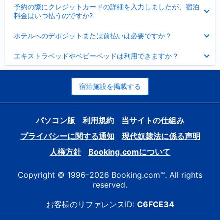
折
た
ま
予約の際にクレジットカードの詳細を入力しましたが、宿泊
た
り
し
料金はいつ払うのですか?
み
た
た
ま
た
折
し
ホテルへのデポジットまたは前払いは必要ですか？
み
り
た
ま
た
折
し
エキストラベッドやベビーベッドは利用できますか？
た
り
た
み
た
ま
た
し
み
宿泊施設を掲載する
た
ま
し
た
パソコン版
利用規約
当サイトの仕組み
プライバシーに関する通知
現代奴隷法に係る声明
人権方針
Booking.comについて
Copyright © 1996–2026 Booking.com™. All rights
reserved.
お客様のリファレンスID:
C6FCE34