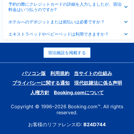
折
た
ま
予約の際にクレジットカードの詳細を入力しましたが、宿泊
た
り
し
料金はいつ払うのですか?
み
た
た
ま
た
折
し
ホテルへのデポジットまたは前払いは必要ですか？
み
り
た
ま
た
折
し
エキストラベッドやベビーベッドは利用できますか？
た
り
た
み
た
ま
た
し
み
宿泊施設を掲載する
た
ま
し
た
パソコン版
利用規約
当サイトの仕組み
プライバシーに関する通知
現代奴隷法に係る声明
人権方針
Booking.comについて
Copyright © 1996–2026 Booking.com™. All rights
reserved.
お客様のリファレンスID:
B24D744