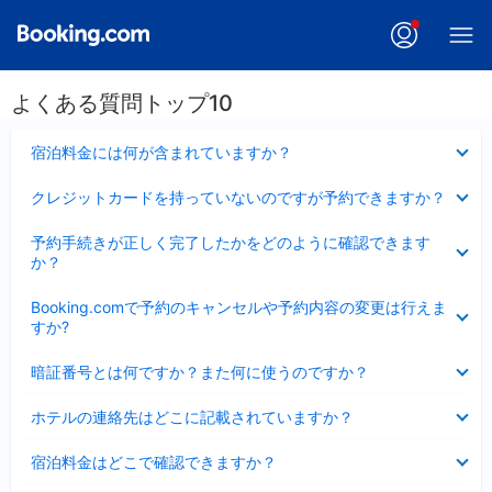
よくある質問トップ10
折
宿泊料金には何が含まれていますか？
り
た
折
クレジットカードを持っていないのですが予約できますか？
た
り
み
た
折
ま
予約手続きが正しく完了したかをどのように確認できます
た
り
し
か？
み
た
た
ま
た
折
し
Booking.comで予約のキャンセルや予約内容の変更は行えま
み
り
た
すか?
ま
た
し
た
折
た
暗証番号とは何ですか？また何に使うのですか？
み
り
ま
た
折
し
ホテルの連絡先はどこに記載されていますか？
た
り
た
み
た
折
ま
宿泊料金はどこで確認できますか？
た
り
し
み
た