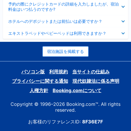
折
た
ま
予約の際にクレジットカードの詳細を入力しましたが、宿泊
た
り
し
料金はいつ払うのですか?
み
た
た
ま
た
折
し
ホテルへのデポジットまたは前払いは必要ですか？
み
り
た
ま
た
折
し
エキストラベッドやベビーベッドは利用できますか？
た
り
た
み
た
ま
た
し
み
宿泊施設を掲載する
た
ま
し
た
パソコン版
利用規約
当サイトの仕組み
プライバシーに関する通知
現代奴隷法に係る声明
人権方針
Booking.comについて
Copyright © 1996–2026 Booking.com™. All rights
reserved.
お客様のリファレンスID:
8F36E7F