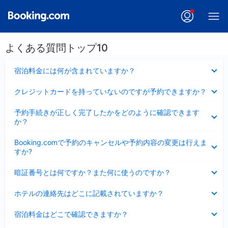
よくある質問トップ10
折
宿泊料金には何が含まれていますか？
り
た
折
クレジットカードを持っていないのですが予約できますか？
た
り
み
た
折
ま
予約手続きが正しく完了したかをどのように確認できます
た
り
し
か？
み
た
た
ま
た
折
し
Booking.comで予約のキャンセルや予約内容の変更は行えま
み
り
た
すか?
ま
た
し
た
折
た
暗証番号とは何ですか？また何に使うのですか？
み
り
ま
た
折
し
ホテルの連絡先はどこに記載されていますか？
た
り
た
み
た
折
ま
宿泊料金はどこで確認できますか？
た
り
し
み
た