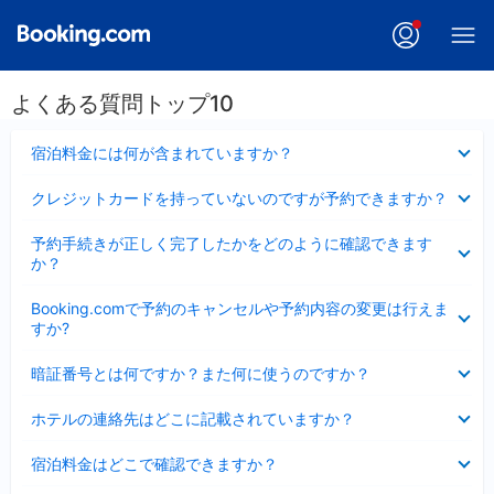
よくある質問トップ10
折
宿泊料金には何が含まれていますか？
り
た
折
クレジットカードを持っていないのですが予約できますか？
た
り
み
た
折
ま
予約手続きが正しく完了したかをどのように確認できます
た
り
し
か？
み
た
た
ま
た
折
し
Booking.comで予約のキャンセルや予約内容の変更は行えま
み
り
た
すか?
ま
た
し
た
折
た
暗証番号とは何ですか？また何に使うのですか？
み
り
ま
た
折
し
ホテルの連絡先はどこに記載されていますか？
た
り
た
み
た
折
ま
宿泊料金はどこで確認できますか？
た
り
し
み
た