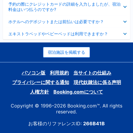
折
た
ま
予約の際にクレジットカードの詳細を入力しましたが、宿泊
た
り
し
料金はいつ払うのですか?
み
た
た
ま
た
折
し
ホテルへのデポジットまたは前払いは必要ですか？
み
り
た
ま
た
折
し
エキストラベッドやベビーベッドは利用できますか？
た
り
た
み
た
ま
た
し
み
宿泊施設を掲載する
た
ま
し
た
パソコン版
利用規約
当サイトの仕組み
プライバシーに関する通知
現代奴隷法に係る声明
人権方針
Booking.comについて
Copyright © 1996–2026 Booking.com™. All rights
reserved.
お客様のリファレンスID:
266B41B