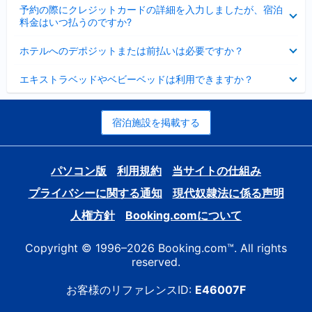
折
た
ま
予約の際にクレジットカードの詳細を入力しましたが、宿泊
た
り
し
料金はいつ払うのですか?
み
た
た
ま
た
折
し
ホテルへのデポジットまたは前払いは必要ですか？
み
り
た
ま
た
折
し
エキストラベッドやベビーベッドは利用できますか？
た
り
た
み
た
ま
た
し
み
宿泊施設を掲載する
た
ま
し
た
パソコン版
利用規約
当サイトの仕組み
プライバシーに関する通知
現代奴隷法に係る声明
人権方針
Booking.comについて
Copyright © 1996–2026 Booking.com™. All rights
reserved.
お客様のリファレンスID:
E46007F