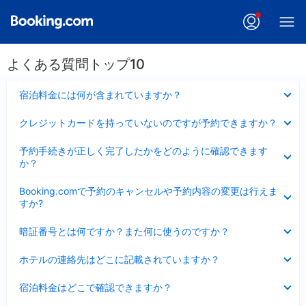
よくある質問トップ10
折
宿泊料金には何が含まれていますか？
り
た
折
クレジットカードを持っていないのですが予約できますか？
た
り
み
た
折
ま
予約手続きが正しく完了したかをどのように確認できます
た
り
し
か？
み
た
た
ま
た
折
し
Booking.comで予約のキャンセルや予約内容の変更は行えま
み
り
た
すか?
ま
た
し
た
折
た
暗証番号とは何ですか？また何に使うのですか？
み
り
ま
た
折
し
ホテルの連絡先はどこに記載されていますか？
た
り
た
み
た
折
ま
宿泊料金はどこで確認できますか？
た
り
し
み
た