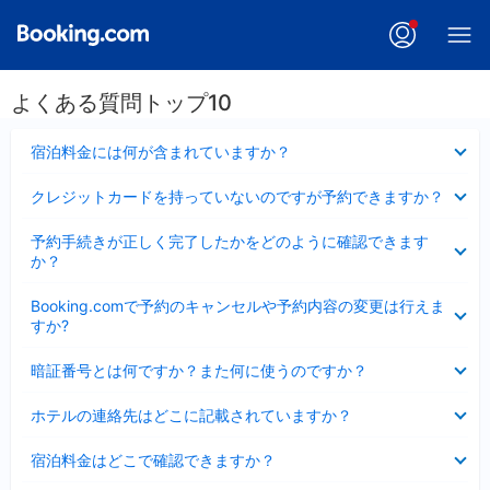
よくある質問トップ10
折
宿泊料金には何が含まれていますか？
り
た
折
クレジットカードを持っていないのですが予約できますか？
た
り
み
た
折
ま
予約手続きが正しく完了したかをどのように確認できます
た
り
し
か？
み
た
た
ま
た
折
し
Booking.comで予約のキャンセルや予約内容の変更は行えま
み
り
た
すか?
ま
た
し
た
折
た
暗証番号とは何ですか？また何に使うのですか？
み
り
ま
た
折
し
ホテルの連絡先はどこに記載されていますか？
た
り
た
み
た
折
ま
宿泊料金はどこで確認できますか？
た
り
し
み
た