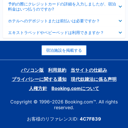
折
た
ま
予約の際にクレジットカードの詳細を入力しましたが、宿泊
た
り
し
料金はいつ払うのですか?
み
た
た
ま
た
折
し
ホテルへのデポジットまたは前払いは必要ですか？
み
り
た
ま
た
折
し
エキストラベッドやベビーベッドは利用できますか？
た
り
た
み
た
ま
た
し
み
宿泊施設を掲載する
た
ま
し
た
パソコン版
利用規約
当サイトの仕組み
プライバシーに関する通知
現代奴隷法に係る声明
人権方針
Booking.comについて
Copyright © 1996–2026 Booking.com™. All rights
reserved.
お客様のリファレンスID:
4C7F839