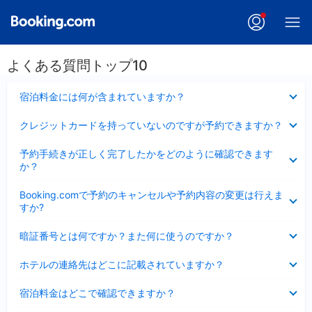
よくある質問トップ10
折
宿泊料金には何が含まれていますか？
り
た
折
クレジットカードを持っていないのですが予約できますか？
た
り
み
た
折
ま
予約手続きが正しく完了したかをどのように確認できます
た
り
し
か？
み
た
た
ま
た
折
し
Booking.comで予約のキャンセルや予約内容の変更は行えま
み
り
た
すか?
ま
た
し
た
折
た
暗証番号とは何ですか？また何に使うのですか？
み
り
ま
た
折
し
ホテルの連絡先はどこに記載されていますか？
た
り
た
み
た
折
ま
宿泊料金はどこで確認できますか？
た
り
し
み
た