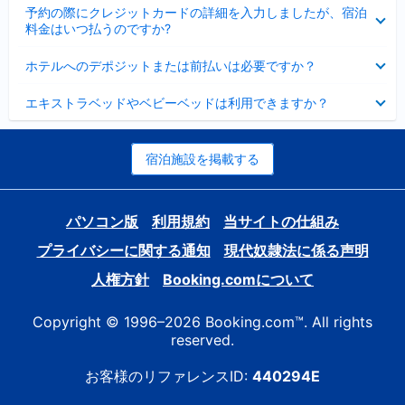
折
た
ま
予約の際にクレジットカードの詳細を入力しましたが、宿泊
た
り
し
料金はいつ払うのですか?
み
た
た
ま
た
折
し
ホテルへのデポジットまたは前払いは必要ですか？
み
り
た
ま
た
折
し
エキストラベッドやベビーベッドは利用できますか？
た
り
た
み
た
ま
た
し
み
宿泊施設を掲載する
た
ま
し
た
パソコン版
利用規約
当サイトの仕組み
プライバシーに関する通知
現代奴隷法に係る声明
人権方針
Booking.comについて
Copyright © 1996–2026 Booking.com™. All rights
reserved.
お客様のリファレンスID:
440294E