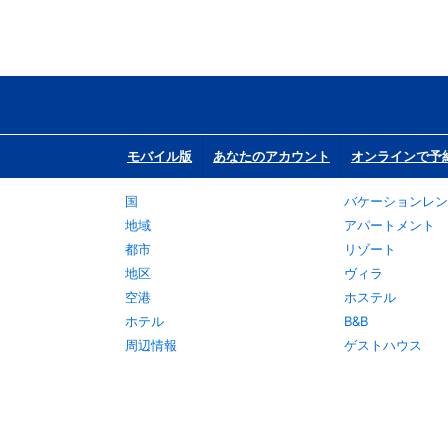
モバイル版
あなたのアカウント
オンラインで予
国
バケーションレン
地域
アパートメント
都市
リゾート
地区
ヴィラ
空港
ホステル
ホテル
B&B
周辺情報
ゲストハウス