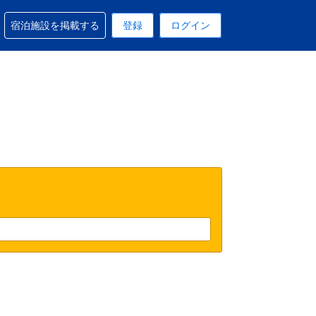
予約に関するサポートを受けられます
宿泊施設を掲載する
登録
ログイン
在選択中の表示通貨は円です
 現在選択中の言語は日本語です