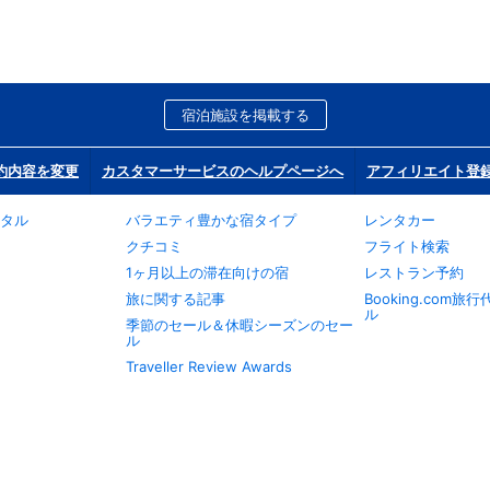
宿泊施設を掲載する
約内容を変更
カスタマーサービスのヘルプページへ
アフィリエイト登
タル
バラエティ豊かな宿タイプ
レンタカー
クチコミ
フライト検索
1ヶ月以上の滞在向けの宿
レストラン予約
旅に関する記事
Booking.com
ル
季節のセール＆休暇シーズンのセー
ル
Traveller Review Awards