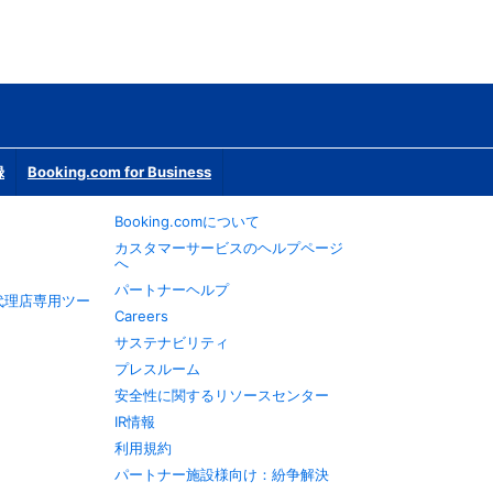
録
Booking.com for Business
Booking.comについて
カスタマーサービスのヘルプページ
へ
パートナーヘルプ
旅行代理店専用ツー
Careers
サステナビリティ
プレスルーム
安全性に関するリソースセンター
IR情報
利用規約
パートナー施設様向け：紛争解決