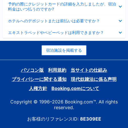
折
た
ま
予約の際にクレジットカードの詳細を入力しましたが、宿泊
た
り
し
料金はいつ払うのですか?
み
た
た
ま
た
折
し
ホテルへのデポジットまたは前払いは必要ですか？
み
り
た
ま
た
折
し
エキストラベッドやベビーベッドは利用できますか？
た
り
た
み
た
ま
た
し
み
宿泊施設を掲載する
た
ま
し
た
パソコン版
利用規約
当サイトの仕組み
プライバシーに関する通知
現代奴隷法に係る声明
人権方針
Booking.comについて
Copyright © 1996–2026 Booking.com™. All rights
reserved.
お客様のリファレンスID:
8E309EE