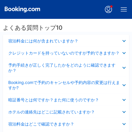
よくある質問トップ10
折
宿泊料金には何が含まれていますか？
り
た
折
クレジットカードを持っていないのですが予約できますか？
た
り
み
た
折
ま
予約手続きが正しく完了したかをどのように確認できます
た
り
し
か？
み
た
た
ま
た
折
し
Booking.comで予約のキャンセルや予約内容の変更は行えま
み
り
た
すか?
ま
た
し
た
折
た
暗証番号とは何ですか？また何に使うのですか？
み
り
ま
た
折
し
ホテルの連絡先はどこに記載されていますか？
た
り
た
み
た
折
ま
宿泊料金はどこで確認できますか？
た
り
し
み
た