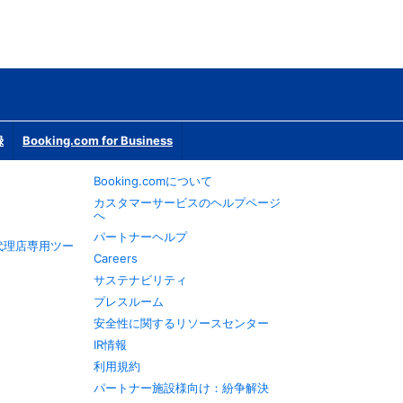
録
Booking.com for Business
Booking.comについて
カスタマーサービスのヘルプページ
へ
パートナーヘルプ
旅行代理店専用ツー
Careers
サステナビリティ
プレスルーム
安全性に関するリソースセンター
IR情報
利用規約
パートナー施設様向け：紛争解決