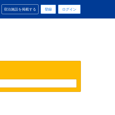
予約に関するサポートを受けられます
宿泊施設を掲載する
登録
ログイン
在選択中の表示通貨はUSドルです
 現在選択中の言語は日本語です