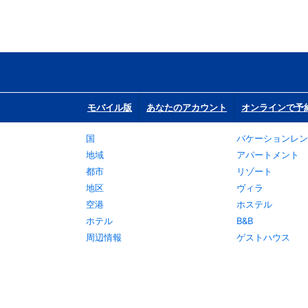
モバイル版
あなたのアカウント
オンラインで予
国
バケーションレン
地域
アパートメント
都市
リゾート
地区
ヴィラ
空港
ホステル
ホテル
B&B
周辺情報
ゲストハウス