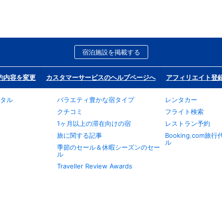
宿泊施設を掲載する
約内容を変更
カスタマーサービスのヘルプページへ
アフィリエイト登
タル
バラエティ豊かな宿タイプ
レンタカー
クチコミ
フライト検索
1ヶ月以上の滞在向けの宿
レストラン予約
旅に関する記事
Booking.com
ル
季節のセール＆休暇シーズンのセー
ル
Traveller Review Awards