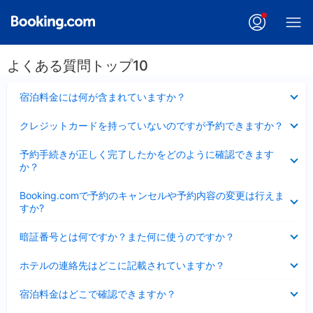
よくある質問トップ10
折
宿泊料金には何が含まれていますか？
り
た
折
クレジットカードを持っていないのですが予約できますか？
た
り
み
た
折
ま
予約手続きが正しく完了したかをどのように確認できます
た
り
し
か？
み
た
た
ま
た
折
し
Booking.comで予約のキャンセルや予約内容の変更は行えま
み
り
た
すか?
ま
た
し
た
折
た
暗証番号とは何ですか？また何に使うのですか？
み
り
ま
た
折
し
ホテルの連絡先はどこに記載されていますか？
た
り
た
み
た
折
ま
宿泊料金はどこで確認できますか？
た
り
し
み
た