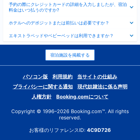
折
た
ま
予約の際にクレジットカードの詳細を入力しましたが、宿泊
た
り
し
料金はいつ払うのですか?
み
た
た
ま
た
折
し
ホテルへのデポジットまたは前払いは必要ですか？
み
り
た
ま
た
折
し
エキストラベッドやベビーベッドは利用できますか？
た
り
た
み
た
ま
た
し
み
宿泊施設を掲載する
た
ま
し
た
パソコン版
利用規約
当サイトの仕組み
プライバシーに関する通知
現代奴隷法に係る声明
人権方針
Booking.comについて
Copyright © 1996–2026 Booking.com™. All rights
reserved.
お客様のリファレンスID:
4C9D726