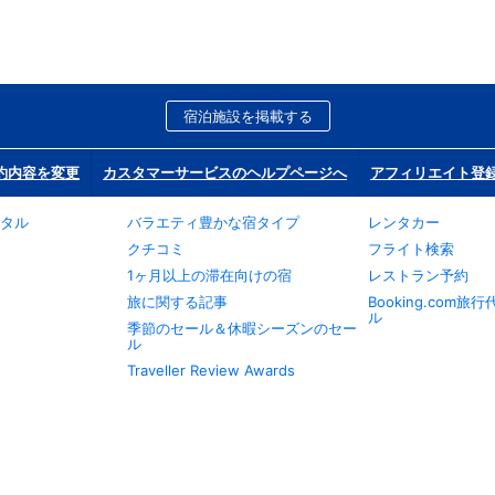
宿泊施設を掲載する
約内容を変更
カスタマーサービスのヘルプページへ
アフィリエイト登
タル
バラエティ豊かな宿タイプ
レンタカー
クチコミ
フライト検索
1ヶ月以上の滞在向けの宿
レストラン予約
旅に関する記事
Booking.com
ル
季節のセール＆休暇シーズンのセー
ル
Traveller Review Awards