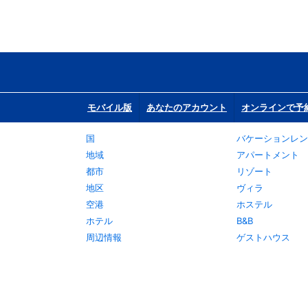
モバイル版
あなたのアカウント
オンラインで予
国
バケーションレン
地域
アパートメント
都市
リゾート
地区
ヴィラ
空港
ホステル
ホテル
B&B
周辺情報
ゲストハウス