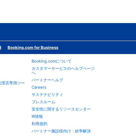
録
Booking.com for Business
Booking.comについて
カスタマーサービスのヘルプページ
へ
パートナーヘルプ
旅行代理店専用ツー
Careers
サステナビリティ
プレスルーム
安全性に関するリソースセンター
IR情報
利用規約
パートナー施設様向け：紛争解決