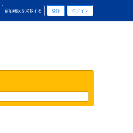
予約に関するサポートを受けられます
宿泊施設を掲載する
登録
ログイン
在選択中の表示通貨はUSドルです
 現在選択中の言語は日本語です