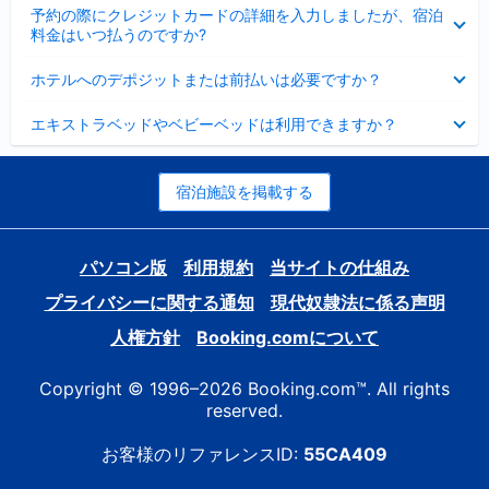
折
た
ま
予約の際にクレジットカードの詳細を入力しましたが、宿泊
た
り
し
料金はいつ払うのですか?
み
た
た
ま
た
折
し
ホテルへのデポジットまたは前払いは必要ですか？
み
り
た
ま
た
折
し
エキストラベッドやベビーベッドは利用できますか？
た
り
た
み
た
ま
た
し
み
宿泊施設を掲載する
た
ま
し
た
パソコン版
利用規約
当サイトの仕組み
プライバシーに関する通知
現代奴隷法に係る声明
人権方針
Booking.comについて
Copyright © 1996–2026 Booking.com™. All rights
reserved.
お客様のリファレンスID:
55CA409