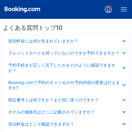
よくある質問トップ10
折
宿泊料金には何が含まれていますか？
り
た
折
クレジットカードを持っていないのですが予約できますか？
た
り
み
た
折
ま
予約手続きが正しく完了したかをどのように確認できます
た
り
し
か？
み
た
た
ま
た
折
し
Booking.comで予約のキャンセルや予約内容の変更は行えま
み
り
た
すか?
ま
た
し
た
折
た
暗証番号とは何ですか？また何に使うのですか？
み
り
ま
た
折
し
ホテルの連絡先はどこに記載されていますか？
た
り
た
み
た
折
ま
宿泊料金はどこで確認できますか？
た
り
し
み
た