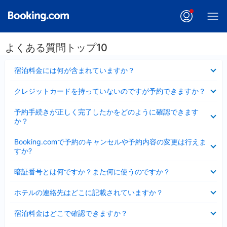
よくある質問トップ10
折
宿泊料金には何が含まれていますか？
り
た
折
クレジットカードを持っていないのですが予約できますか？
た
り
み
た
折
ま
予約手続きが正しく完了したかをどのように確認できます
た
り
し
か？
み
た
た
ま
た
折
し
Booking.comで予約のキャンセルや予約内容の変更は行えま
み
り
た
すか?
ま
た
し
た
折
た
暗証番号とは何ですか？また何に使うのですか？
み
り
ま
た
折
し
ホテルの連絡先はどこに記載されていますか？
た
り
た
み
た
折
ま
宿泊料金はどこで確認できますか？
た
り
し
み
た