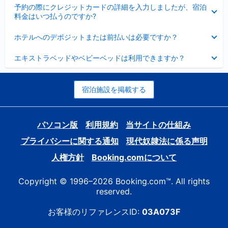
折
た
ま
予約の際にクレジットカードの詳細を入力しましたが、宿泊
た
り
し
料金はいつ払うのですか?
み
た
た
ま
た
折
し
ホテルへのデポジットまたは前払いは必要ですか？
み
り
た
ま
た
折
し
エキストラベッドやベビーベッドは利用できますか？
た
り
た
み
た
ま
た
し
み
宿泊施設を掲載する
た
ま
し
た
パソコン版
利用規約
当サイトの仕組み
プライバシーに関する通知
現代奴隷法に係る声明
人権方針
Booking.comについて
Copyright © 1996–2026 Booking.com™. All rights
reserved.
お客様のリファレンスID:
03A073F