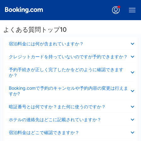
よくある質問トップ10
折
宿泊料金には何が含まれていますか？
り
た
折
クレジットカードを持っていないのですが予約できますか？
た
り
み
た
折
ま
予約手続きが正しく完了したかをどのように確認できます
た
り
し
か？
み
た
た
ま
た
折
し
Booking.comで予約のキャンセルや予約内容の変更は行えま
み
り
た
すか?
ま
た
し
た
折
た
暗証番号とは何ですか？また何に使うのですか？
み
り
ま
た
折
し
ホテルの連絡先はどこに記載されていますか？
た
り
た
み
た
折
ま
宿泊料金はどこで確認できますか？
た
り
し
み
た