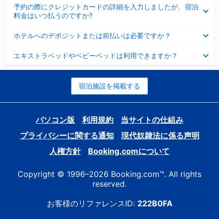
折
た
ま
予約の際にクレジットカードの詳細を入力しましたが、宿泊
た
り
し
料金はいつ払うのですか?
み
た
た
ま
た
折
し
ホテルへのデポジットまたは前払いは必要ですか？
み
り
た
ま
た
折
し
エキストラベッドやベビーベッドは利用できますか？
た
り
た
み
た
ま
た
し
み
宿泊施設を掲載する
た
ま
し
た
パソコン版
利用規約
当サイトの仕組み
プライバシーに関する通知
現代奴隷法に係る声明
人権方針
Booking.comについて
Copyright © 1996–2026 Booking.com™. All rights
reserved.
お客様のリファレンスID:
222B0FA