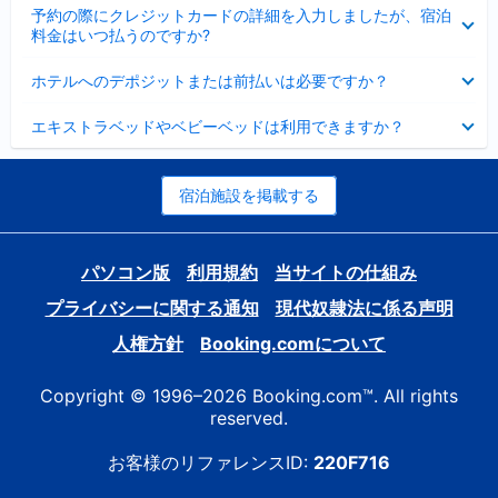
折
た
ま
予約の際にクレジットカードの詳細を入力しましたが、宿泊
た
り
し
料金はいつ払うのですか?
み
た
た
ま
た
折
し
ホテルへのデポジットまたは前払いは必要ですか？
み
り
た
ま
た
折
し
エキストラベッドやベビーベッドは利用できますか？
た
り
た
み
た
ま
た
し
み
宿泊施設を掲載する
た
ま
し
た
パソコン版
利用規約
当サイトの仕組み
プライバシーに関する通知
現代奴隷法に係る声明
人権方針
Booking.comについて
Copyright © 1996–2026 Booking.com™. All rights
reserved.
お客様のリファレンスID:
220F716