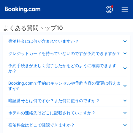
よくある質問トップ10
折
宿泊料金には何が含まれていますか？
り
た
折
クレジットカードを持っていないのですが予約できますか？
た
り
み
た
折
ま
予約手続きが正しく完了したかをどのように確認できます
た
り
し
か？
み
た
た
ま
た
折
し
Booking.comで予約のキャンセルや予約内容の変更は行えま
み
り
た
すか?
ま
た
し
た
折
た
暗証番号とは何ですか？また何に使うのですか？
み
り
ま
た
折
し
ホテルの連絡先はどこに記載されていますか？
た
り
た
み
た
折
ま
宿泊料金はどこで確認できますか？
た
り
し
み
た