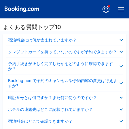
よくある質問トップ10
折
宿泊料金には何が含まれていますか？
り
た
折
クレジットカードを持っていないのですが予約できますか？
た
り
み
た
折
ま
予約手続きが正しく完了したかをどのように確認できます
た
り
し
か？
み
た
た
ま
た
折
し
Booking.comで予約のキャンセルや予約内容の変更は行えま
み
り
た
すか?
ま
た
し
た
折
た
暗証番号とは何ですか？また何に使うのですか？
み
り
ま
た
折
し
ホテルの連絡先はどこに記載されていますか？
た
り
た
み
た
折
ま
宿泊料金はどこで確認できますか？
た
り
し
み
た