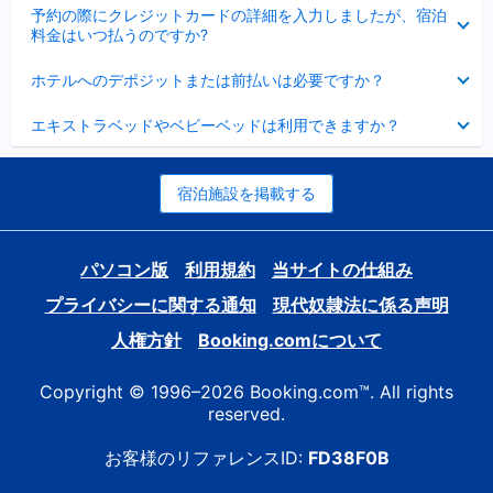
折
た
ま
予約の際にクレジットカードの詳細を入力しましたが、宿泊
た
り
し
料金はいつ払うのですか?
み
た
た
ま
た
折
し
ホテルへのデポジットまたは前払いは必要ですか？
み
り
た
ま
た
折
し
エキストラベッドやベビーベッドは利用できますか？
た
り
た
み
た
ま
た
し
み
宿泊施設を掲載する
た
ま
し
た
パソコン版
利用規約
当サイトの仕組み
プライバシーに関する通知
現代奴隷法に係る声明
人権方針
Booking.comについて
Copyright © 1996–2026 Booking.com™. All rights
reserved.
お客様のリファレンスID:
FD38F0B