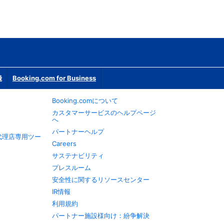
録
Booking.com for Business
Booking.comについて
カスタマーサービスのヘルプページ
へ
パートナーヘルプ
旅行代理店専用ツー
Careers
サステナビリティ
プレスルーム
安全性に関するリソースセンター
IR情報
利用規約
パートナー施設様向け：紛争解決