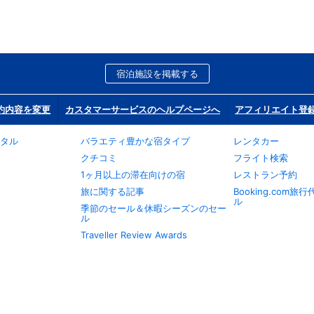
宿泊施設を掲載する
約内容を変更
カスタマーサービスのヘルプページへ
アフィリエイト登
タル
バラエティ豊かな宿タイプ
レンタカー
クチコミ
フライト検索
1ヶ月以上の滞在向けの宿
レストラン予約
旅に関する記事
Booking.com
ル
季節のセール＆休暇シーズンのセー
ル
Traveller Review Awards