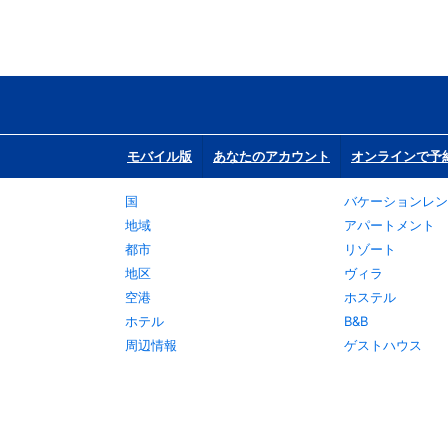
モバイル版
あなたのアカウント
オンラインで予
国
バケーションレン
地域
アパートメント
都市
リゾート
地区
ヴィラ
空港
ホステル
ホテル
B&B
周辺情報
ゲストハウス