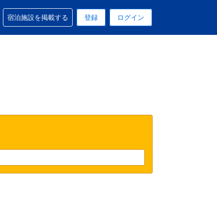
予約に関するサポートを受けられます
宿泊施設を掲載する
登録
ログイン
在選択中の表示通貨はUSドルです
 現在選択中の言語は日本語です