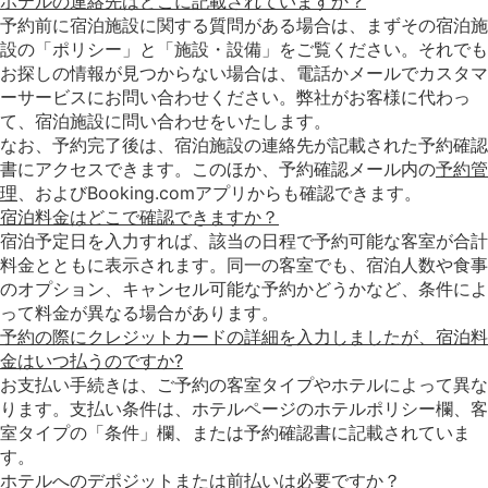
ホテルの連絡先はどこに記載されていますか？
予約前に宿泊施設に関する質問がある場合は、まずその宿泊施
設の「ポリシー」と「施設・設備」をご覧ください。それでも
お探しの情報が見つからない場合は、電話かメールでカスタマ
ーサービスにお問い合わせください。弊社がお客様に代わっ
て、宿泊施設に問い合わせをいたします。
なお、予約完了後は、宿泊施設の連絡先が記載された予約確認
書にアクセスできます。このほか、予約確認メール内の
予約管
理
、およびBooking.comアプリからも確認できます。
宿泊料金はどこで確認できますか？
宿泊予定日を入力すれば、該当の日程で予約可能な客室が合計
料金とともに表示されます。同一の客室でも、宿泊人数や食事
のオプション、キャンセル可能な予約かどうかなど、条件によ
って料金が異なる場合があります。
予約の際にクレジットカードの詳細を入力しましたが、宿泊料
金はいつ払うのですか?
お支払い手続きは、ご予約の客室タイプやホテルによって異な
ります。支払い条件は、ホテルページのホテルポリシー欄、客
室タイプの「条件」欄、または予約確認書に記載されていま
す。
ホテルへのデポジットまたは前払いは必要ですか？