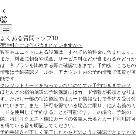
折
表
折
表
折
表
折
表
折
表
折
表
折
表
折
表
折
表
折
表
り
示
り
示
り
示
り
示
り
示
り
示
り
示
り
示
り
示
り
示
た
し
た
し
た
し
た
し
た
し
た
し
た
し
た
し
た
し
た
し
た
ま
た
ま
た
ま
た
ま
た
ま
た
ま
た
ま
た
ま
た
ま
た
ま
み
し
み
し
み
し
み
し
み
し
み
し
み
し
み
し
み
し
み
し
ま
た
ま
た
ま
た
ま
た
ま
た
ま
た
ま
た
ま
た
ま
た
ま
た
よくある質問トップ10
し
し
し
し
し
し
し
し
し
し
宿泊料金には何が含まれていますか？
た
た
た
た
た
た
た
た
た
た
客室やユニットにある設備は、すべて宿泊料金に含まれます。
また、料金に朝食や税金、サービス料などが含まれるかどうか
は、各プランを比較する際に確認できます。予約後、こちらの
情報は予約確認メールや、アカウント内の予約情報で閲覧が可
能です。
クレジットカードを持っていないのですが予約できますか？
ほとんどの宿泊施設の予約保証にはカード情報が必須となりま
す。ただし一部の宿泊施設ではカード情報なしで予約を受け付
けています。また、許可を得ている場合に限り、他人名義のカ
ードを使用して予約することが可能です。この場合、予約の
際、特別リクエスト欄にカードの名義人氏名とカード利用許可
を得ている旨を明記してください。
予約手続きが正しく完了したかをどのように確認できますか？