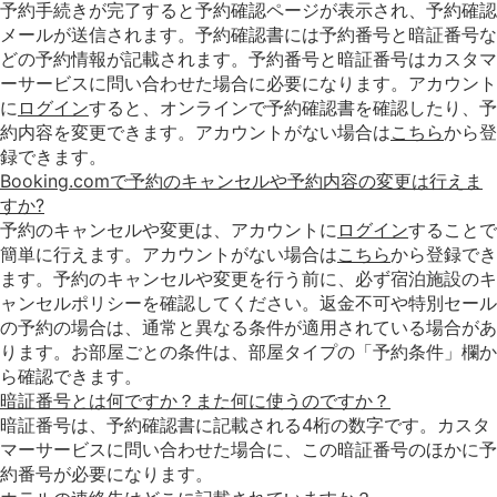
予約手続きが完了すると予約確認ページが表示され、予約確認
メールが送信されます。予約確認書には予約番号と暗証番号な
どの予約情報が記載されます。予約番号と暗証番号はカスタマ
ーサービスに問い合わせた場合に必要になります。アカウント
に
ログイン
すると、オンラインで予約確認書を確認したり、予
約内容を変更できます。アカウントがない場合は
こちら
から登
録できます。
Booking.comで予約のキャンセルや予約内容の変更は行えま
すか?
予約のキャンセルや変更は、アカウントに
ログイン
することで
簡単に行えます。アカウントがない場合は
こちら
から登録でき
ます。予約のキャンセルや変更を行う前に、必ず宿泊施設のキ
ャンセルポリシーを確認してください。返金不可や特別セール
の予約の場合は、通常と異なる条件が適用されている場合があ
ります。お部屋ごとの条件は、部屋タイプの「予約条件」欄か
ら確認できます。
暗証番号とは何ですか？また何に使うのですか？
暗証番号は、予約確認書に記載される4桁の数字です。カスタ
マーサービスに問い合わせた場合に、この暗証番号のほかに予
約番号が必要になります。