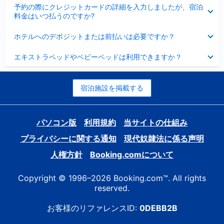
折
た
ま
予約の際にクレジットカードの詳細を入力しましたが、宿泊
た
り
し
料金はいつ払うのですか?
み
た
た
ま
た
折
し
ホテルへのデポジットまたは前払いは必要ですか？
み
り
た
ま
た
折
し
エキストラベッドやベビーベッドは利用できますか？
た
り
た
み
た
ま
た
し
み
宿泊施設を掲載する
た
ま
し
た
パソコン版
利用規約
当サイトの仕組み
プライバシーに関する通知
現代奴隷法に係る声明
人権方針
Booking.comについて
Copyright © 1996–2026 Booking.com™. All rights
reserved.
お客様のリファレンスID:
0DEBB2B