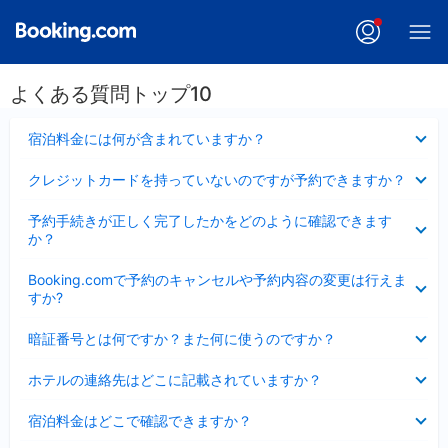
よくある質問トップ10
折
宿泊料金には何が含まれていますか？
り
た
折
クレジットカードを持っていないのですが予約できますか？
た
り
み
た
折
ま
予約手続きが正しく完了したかをどのように確認できます
た
り
し
か？
み
た
た
ま
た
折
し
Booking.comで予約のキャンセルや予約内容の変更は行えま
み
り
た
すか?
ま
た
し
た
折
た
暗証番号とは何ですか？また何に使うのですか？
み
り
ま
た
折
し
ホテルの連絡先はどこに記載されていますか？
た
り
た
み
た
折
ま
宿泊料金はどこで確認できますか？
た
り
し
み
た