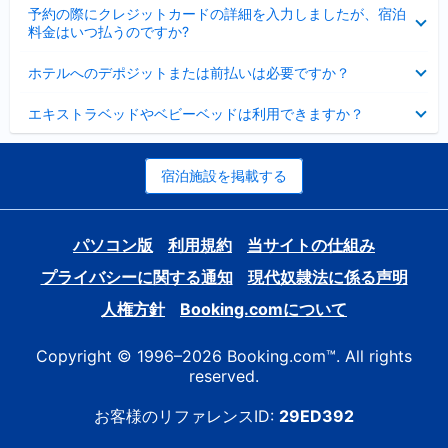
折
た
ま
予約の際にクレジットカードの詳細を入力しましたが、宿泊
た
り
し
料金はいつ払うのですか?
み
た
た
ま
た
折
し
ホテルへのデポジットまたは前払いは必要ですか？
み
り
た
ま
た
折
し
エキストラベッドやベビーベッドは利用できますか？
た
り
た
み
た
ま
た
し
み
宿泊施設を掲載する
た
ま
し
た
パソコン版
利用規約
当サイトの仕組み
プライバシーに関する通知
現代奴隷法に係る声明
人権方針
Booking.comについて
Copyright © 1996–2026 Booking.com™. All rights
reserved.
お客様のリファレンスID:
29ED392