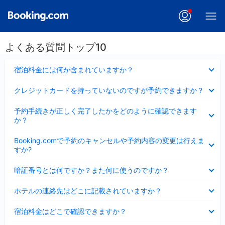
よくある質問トップ10
折
宿泊料金には何が含まれていますか？
り
た
折
クレジットカードを持っていないのですが予約できますか？
た
り
み
た
折
ま
予約手続きが正しく完了したかをどのように確認できます
た
り
し
か？
み
た
た
ま
た
折
し
Booking.comで予約のキャンセルや予約内容の変更は行えま
み
り
た
すか?
ま
た
し
た
折
た
暗証番号とは何ですか？また何に使うのですか？
み
り
ま
た
折
し
ホテルの連絡先はどこに記載されていますか？
た
り
た
み
た
折
ま
宿泊料金はどこで確認できますか？
た
り
し
み
た